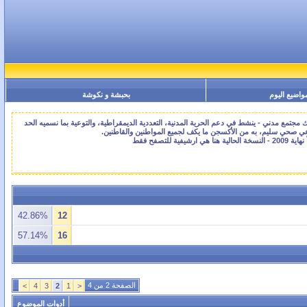
واضيع اليوم
بحبشة و نكوشة
جتمع مدني - ينشط في دعم الحرية المدنية، التعددية الديمقراطية، والتوعية بما نسميه الحد
اعي صحي سليم، به من الأكسجن ما يكف لجميع المواطنين والقاطنين.
42.86%
12
57.14%
16
الصفحة 2 من 4
>
4
3
2
1
<
أدوات الموضوع