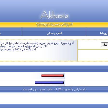
لروزناما
العاب و تسالي
م
أخوية سوريا: تجمع شبابي سوري (ثقافي، فكري، اجتماعي) بإطار حراك م
الأدنى من المسؤولية العامة. نحو عقد اجتم
أخذ مكانه في 2003 و توقف قسراً نهاية 2009 - النسخة الحالية هنا هي ارشيفية للتصفح فقط
المشاركون بالتصويت:
28
. لا .. مافيك اتصوت بهال الإستفتاء