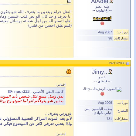
AlAdel
شبه عضو
-- أخ لهلوب --
القتل حرام وبعدين ما بتعرف الله شو بتكون 
انا بعرف واحد كان الو نص قلب عليمين وهاد
اهلو اتسلو لله من اجل شفائه بوسائل معينة 
(قلبو هلق احسن من قلبي)
نورنا ب:
Aug 2007
مشاركات:
96
24/12/2008
..Jimy
عضو
-- قبضاي --
اقتباس:
كاتب النص الأصلي :
nour333
بدي وصل مسج لكل شخص بأيد الموت ال
بعدين
شو بعرفكم انو لما تموتو رح يرت
نورنا ب:
Aug 2006
بمدينة الياسمين..بس
المطرح:
حياتي بالوادي
عزيزتي بنعرف..
لأنو بعد الموت المراكز العصبية المسؤولي ع
مشاركات:
731
واذا بتحبي تعرفي اكتر عن الموضوع فيكي 
اقتباس: