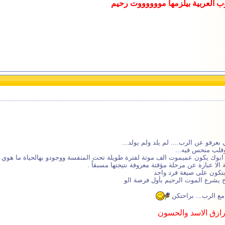
عوب العربية بيلزمها مووووووت رحيم
عرفو عن الرب.... لم يلد ولم يولد...
.وقلب منحس فيه...
ابوك يكون عميموت الف موتة لفترة طويلة تحت المنفسة ووجودو بهالحياة ما هوي عبا
 الا عبارة عن مرحلة مؤقتة معروفة نتيجتها مسبقاً .
بتكون على صيغة فرد واحد
ح يشرع الموت الرحيم بأول فرصة الو
 مع الرب... براحتكن
رازق الاسد والحسون