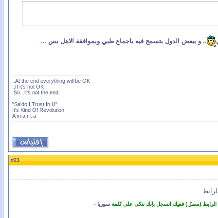
.. و ببعض الدول بتسمح فيه باجماع طبي وبموافقة الاهل بس ...
At the end everything will be OK..
If it's not OK..
So...it's not the end.
"Sa'do I Trust In U"
It's Kind Of Revolution
A m a r t a
23
#
لرابط
 الرابط (مصرّ ) ففيك اتسجل بإنك تتكى على كلمة
سوريا
-