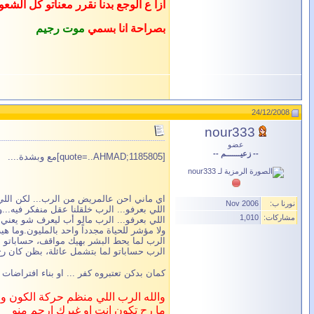
ازا ع الوجع بدنا نقرر معناتو كل الش
بصراحة انا بسمي
موت رجيم
24/12/2008
nour333
عضو
-- زعيـــــــم --
[quote=..AHMAD;1185805]مع وبشدة....
اي ماني احن عالمريض من الرب... لكن اللي ب
نورنا ب:
Nov 2006
اللي بعرفو... الرب خلقلنا عقل منفكر فيه..
مشاركات:
1,010
اللي بعرفو... الرب مالو أب ليعرف شو يعني 
ولا مؤشر للحياة مجدداً واحد بالمليون.وما هية
الرب لما يحط البشر بهيك مواقف، حساباتو 
الرب حساباتو لما بتشمل عائلة، بظن كان ر
كمان بدكن تعتبروه كفر ... او بناء افتراضات
والله الرب اللي منظم حركة الكون و
ما رح تكون انت او غيرك ارحم منو