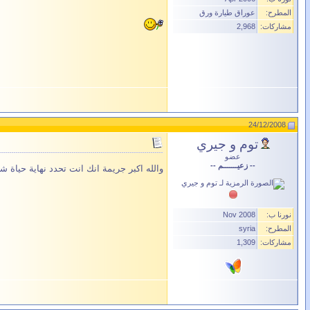
المطرح:
عوراق طيارة ورق
مشاركات:
2,968
24/12/2008
توم و جيري
عضو
-- زعيـــــــم --
والله اكبر جريمة انك انت تحدد نهاية حياة ش
نورنا ب:
Nov 2008
المطرح:
syria
مشاركات:
1,309