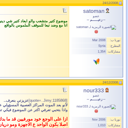
24/12/2008
satoman
عضو
-- زعيـــــــم --
موضوع كتير متشعب والو ابعاد كتير شي ديني
انا مع وضد تبعا للموقف الملموس بالواقع
نورنا ب:
Mar 2008
المطرح:
Syria
مشاركات:
1,354
24/12/2008
nour333
عضو
-- زعيـــــــم --
[quote=..Jimy;1185868]
عزيزتي بنعرف..
لأنو بعد الموت المراكز العصبية المسؤولي ع
واذا بتحبي تعرفي اكتر عن الموضوع فيكي 
ازا على الوجع خود مورفيين قد ما بدك
نورنا ب:
Nov 2006
اصلا بكون الواحد ع الاجهزة ومو دريان
مشاركات:
1,010