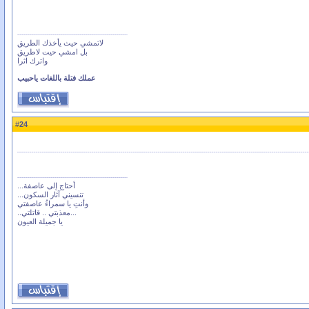
لاتمشي حيث يأخذك الطريق
بل امشي حيت لاطريق
واترك اثرا
عملك فتلة باللغات ياحبيب
24
#
أحتاج إلى عاصفة...
تنسيني آثار السكون...
وأنتِ يا سمراءُ عاصفتي
...معذبتي .. قاتلتي..
يا جميلة العيون