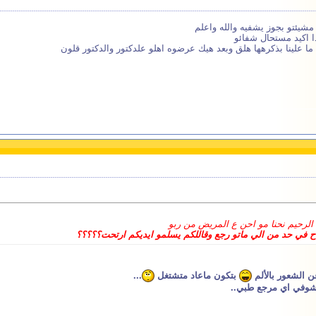
مشيئتو بجوز يشفيه والله واعلم
ا اكيد مستحال شفائو
ما علينا بذكرهها هلق وبعد هيك عرضوه اهلو علدكتور والدكتور قلون
رحيم نحنا مو احن ع المريض من ربو
اح في حد من الي ماتو رجع وقاللكم يسلمو ايديكم ارتحت؟؟؟؟؟
ن الشعور بالألم
بتكون ماعاد متشتغل
...
تشوفي اي مرجع طبي..