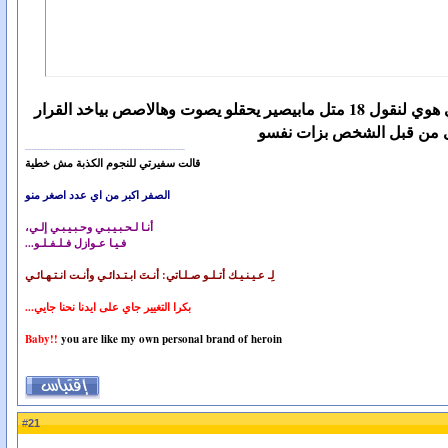
لكن بهالحالة..لازم يصير متل مااقترح باشق انو شي بالقوانين.. وانو الواحد من وقت مايصير بعمر البلوغ يللي هوي لنقول 18 متل مابيصير يحقلو يصوت وهالاصص بياخد القرار
 رضى من قبل الشخص بزات نفسو
قالت سفيرتي للنجوم الكذبة مش خطية
الصفر اكبر من اي عدد اصغر منو
أنـا لـحـبـيـبـي وحـبـيـبـي إلـي،
فـيـا عـوازل فـلـفـلـو...
لِـ عـيـنـيـك أتـلـو صـلـاتي: أنـتَ ابـتـدائـي وأنـت انـتـهـائـي
بكرا التغيير جاي على ايدنا نحنا جايي...
Baby!!
you are like my own personal brand of heroin
21
#