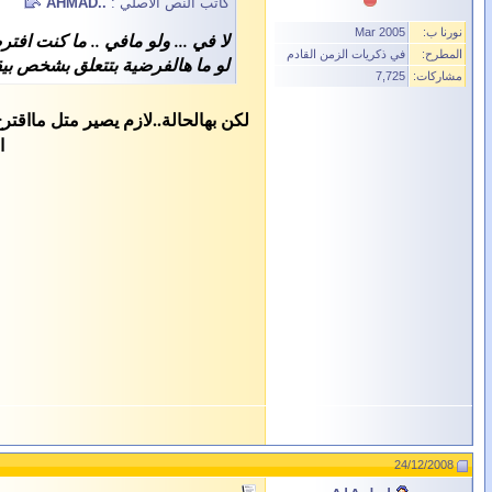
كاتب النص الأصلي :
..AHMAD
نورنا ب:
Mar 2005
لا في ... ولو مافي .. ما كنت ا
المطرح:
في ذكريات الزمن القادم
لو ما هالفرضية بتتعلق بشخص بيقر
مشاركات:
7,725
ا
24/12/2008