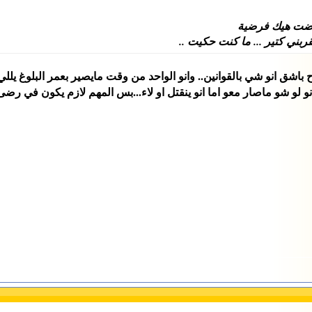
فترضت هيك فرضية
بني كتير ... ما كنت حكيت ..
نو لو شو ماصار معو اما انو ينقتل او لاء...بس المهم لازم يكون في