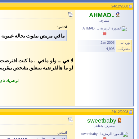
24/12/2008
..AHMAD
مشرف
اقتباس:
مافي مريض بيفوت بحالة غيبوب
نورنا ب:
Jan 2008
مشاركات:
4,906
لا في ... ولو مافي .. ما كنت افترض
لو ما هالفرضية بتتعلق بشخص بيقربني 
- ابو شريك هاي
24/12/2008
sweetbaby
مشرف متقاعد
اقتباس: