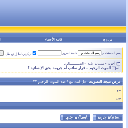
س و ج
قائمة الأعضاء
ا
إسم المستخدم
كلمة المرور
تزكرني لما إرجع طل!
أخوية
>
منتديات عامة
>
الصـــــــــــالون
الموت الرحيم .. قرار صائب أم جريمة بحق الإنسانية ؟
عرض نتيجة التصويت
: هل انت مع / ضد الموت الرحيم ؟؟
مع
ضد