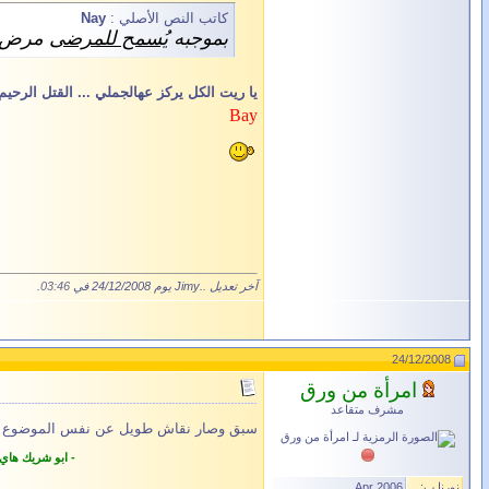
كاتب النص الأصلي :
Nay
بموجبه
يُسمح للمرضى
مرض ال
يا ريت الكل يركز عهالجملي ... القتل الر
Bay
آخر تعديل ..Jimy يوم 24/12/2008 في
03:46
.
24/12/2008
امرأة من ورق
مشرف متقاعد
سبق وصار نقاش طويل عن نفس الموضوع وللي
- ابو شريك هاي
نورنا ب:
Apr 2006