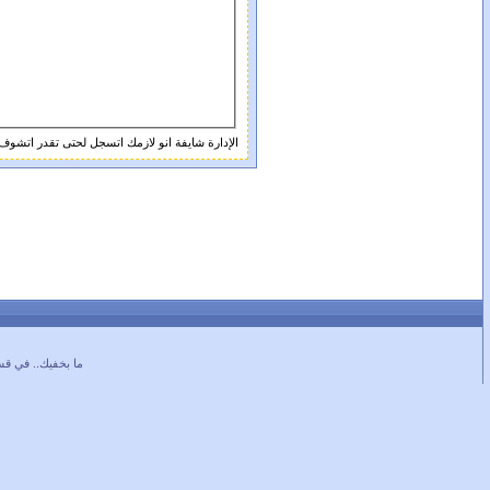
الإدارة شايفة انو لازمك اتسجل لحتى تقدر اتشوف
ما بخفيك.. في قس