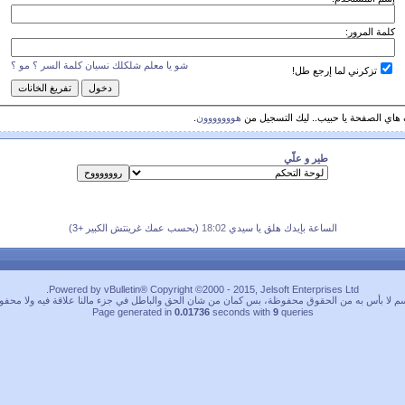
كلمة المرور:
شو يا معلم شلكلك نسيان كلمة السر ؟ مو ؟
تزكرني لما إرجع طل!
 هاي الصفحة يا حبيب.. ليك التسجيل من
هووووووون
.
طير و علّي
الساعة بإيدك هلق يا سيدي
18:02
(بحسب عمك غرينتش الكبير +3)
Powered by vBulletin® Copyright ©2000 - 2015, Jelsoft Enterprises Ltd.
م لا بأس به من الحقوق محفوظة، بس كمان من شان الحق والباطل في جزء مالنا علاقة فيه ولا محفو
Page generated in
0.01736
seconds with
9
queries