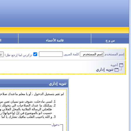
س و ج
قائمة الأعضاء
ا
إسم المستخدم
كلمة المرور
تزكرني لما إرجع طل!
أخوية
تنويه إداري
تنويه إداري
لم تقم بتسجيل الدخول ، أو يا معلم ماعندك صلا
لسى مادخلت ،شوف شو نسيان تعبي من ال
يمكنلك ما عندك الصلاحيات الي بتخولك تم
طلعتلي الرسالة الفلانية بالمحل الفلاني و
حسيت انو بالموضوع في إنّ (واخواتها) را
و الله ياحبيب القلب مافيك تشارك يا أم
دخول