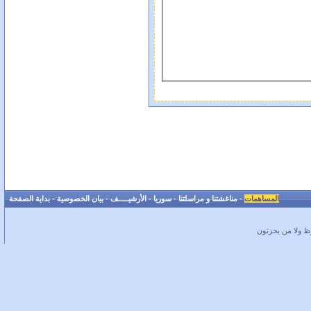
المساهمات
-
مناغشتنا و مراسلتنا
-
سوريا
-
الأرشيـــــف
-
بيان الخصوصية
-
بداية الصفحة
ظ ولا من يحزنون