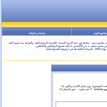
واضيع اليوم
بحبشة و نكوشة
جتمع مدني - ينشط في دعم الحرية المدنية، التعددية الديمقراطية، والتوعية بما نسميه الحد
اعي صحي سليم، به من الأكسجن ما يكف لجميع المواطنين والقاطنين.
غت الموضوع، روح راسل الإدارة و قلون يابا
و هاهاهاها .. لا عم بتخوت .. خيو بإختصار اذا