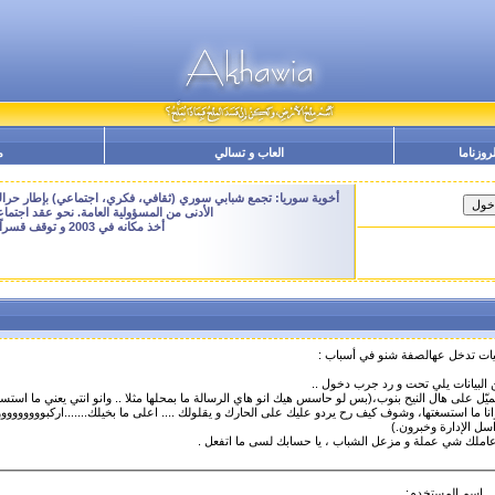
لروزناما
العاب و تسالي
م
أخوية سوريا: تجمع شبابي سوري (ثقافي، فكري، اجتماعي) بإطار حراك م
الأدنى من المسؤولية العامة. نحو عقد اجتم
أخذ مكانه في 2003 و توقف قسراً نهاية 2009 - النسخة الحالية هنا هي ارشيفية للتصفح فقط
حيات تدخل عهالصفة شنو في أسباب :
بيانات يلي تحت و رد جرب دخول ..
يّل على هال النيح بنوب،(بس لو حاسس هيك انو هاي الرسالة ما بمحلها مثلا .. وانو انتي يعني ما استس
انا ما استسغتها، وشوف كيف رح يردو عليك على الحارك و يقلولك .... اعلى ما بخيلك.......اركبوووووووووو
سل الإدارة وخبرون.)
ا عاملك شي عملة و مزعل الشباب ، يا حسابك لسى ما اتفعل .
إسم المستخدم: