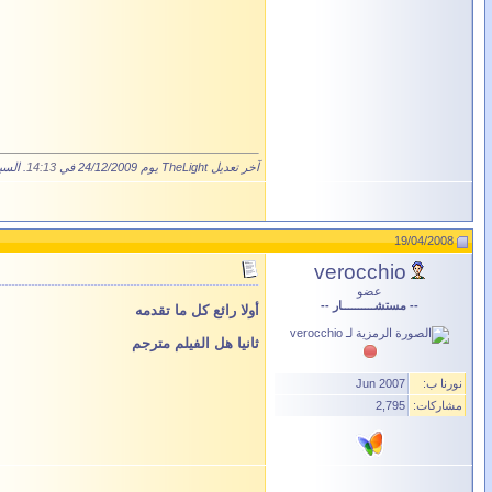
آخر تعديل TheLight يوم 24/12/2009 في
14:13
. السب
19/04/2008
verocchio
عضو
-- مستشــــــــــار --
أولا رائع كل ما تقدمه
ثانيا هل الفيلم مترجم
نورنا ب:
Jun 2007
مشاركات:
2,795