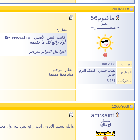
20/04/2008
ماغنوم56
عضو
-- مستشــــــــــار --
اقتباس:
كاتب النص الأصلي :
verocchio
أولا رائع كل ما تقدمه
ثانيا هل الفيلم مترجم
نورنا ب:
Jan 2008
الفلم مترجم
بقلب حبيبتي ..كيفكم اليوم
المطرح:
مشاهدة ممتعة
حياتو
مشاركات:
3,181
12/05/2008
amrsaint
مسجّل
-- اخ طازة --
والله تسلم الايادي انت رائع بس ليه اول مج