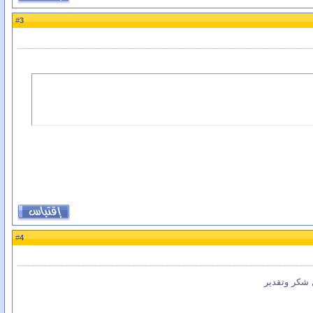
3
#
4
#
 شكر وتقدير