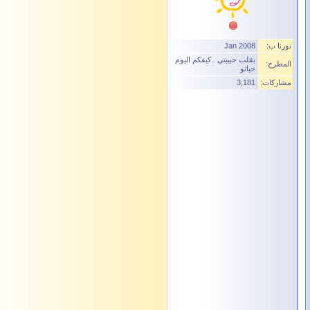
نورنا ب:
Jan 2008
بقلب حبيبتي ..كيفكم اليوم
المطرح:
حياتو
مشاركات:
3,181