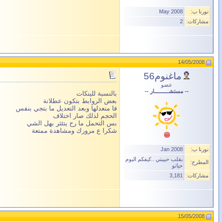
نورنا ب:
May 2008
مشاركات:
2
14/05/2008
ماغنوم56
عضو
-- مستشــــــــــار --
بالنسبة للينكات
بعض الروابط بتكون عطلانة
فا منعدلها وبعد التعديل ما بتجي بنفس
الحجم لذلك صار اختلاف
بس التحمل ما رح يتئثر بهل الشي
شكرا ع مرورك ومشاهدة ممتعة
نورنا ب:
Jan 2008
بقلب حبيبتي ..كيفكم اليوم
المطرح:
حياتو
مشاركات:
3,181
15/05/2008