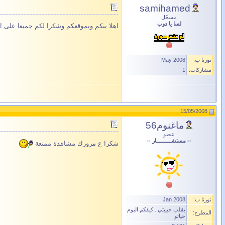
samihamed
مسجّل
لسا يا دوب
اهلا بيكم وبموقعكم وشكرا لكم جميعا على ا
نورنا ب:
May 2008
مشاركات:
1
15/05/2008
ماغنوم56
عضو
-- مستشــــــــــار --
شكرا ع مرورك مشاهدة ممتعة
نورنا ب:
Jan 2008
بقلب حبيبتي ..كيفكم اليوم
المطرح:
حياتو