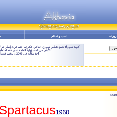
لروزناما
العاب و تسالي
م
أخوية سوريا: تجمع شبابي سوري (ثقافي، فكري، اجتماعي) بإطار حراك م
الأدنى من المسؤولية العامة. نحو عقد اجتم
أخذ مكانه في 2003 و توقف قسراً نهاية 2009 - النسخة الحالية هنا هي ارشيفية للتصفح فقط
Spartacus
1960