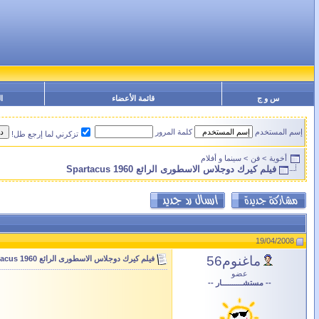
س و ج
قائمة الأعضاء
ا
إسم المستخدم
كلمة المرور
تزكرني لما إرجع طل!
أخوية
>
فن
>
سينما و أفلام
فيلم كيرك دوجلاس الاسطورى الرائع Spartacus 1960
19/04/2008
ماغنوم56
فيلم كيرك دوجلاس الاسطورى الرائع Spartacus 1960
عضو
-- مستشــــــــــار --