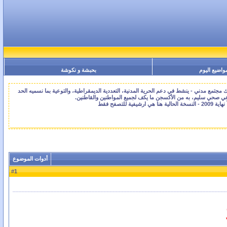
واضيع اليوم
بحبشة و نكوشة
جتمع مدني - ينشط في دعم الحرية المدنية، التعددية الديمقراطية، والتوعية بما نسميه الحد
اعي صحي سليم، به من الأكسجن ما يكف لجميع المواطنين والقاطنين.
أدوات الموضوع
1
#