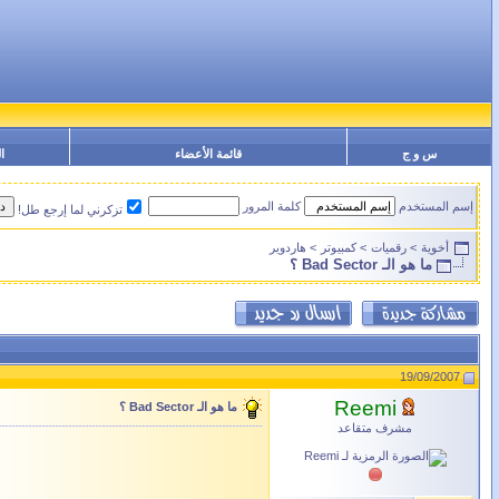
س و ج
قائمة الأعضاء
ا
إسم المستخدم
كلمة المرور
تزكرني لما إرجع طل!
أخوية
>
رقميات
>
كمبيوتر
>
هاردوير
ما هو الـ Bad Sector ؟
19/09/2007
Reemi
ما هو الـ Bad Sector ؟
مشرف متقاعد