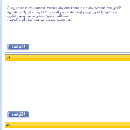
卍»•ஐThere Is No SadnesS Without Joy,And There Is No Joy Without Pain ஐ•«卍
كيف اتوبك يا اطهر ذنوبي و اوقف عند حدي و انت ذنب لا غفره الله لي ولا لي عنه توبه
كتب الله أن تكون دمشق بك يبدأ وينتهي التكوين
أهي مجنونة بشوقي إليها هذه الشام أم أنا المجنون
4
#
5
#