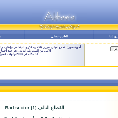
لروزناما
العاب و تسالي
م
أخوية سوريا: تجمع شبابي سوري (ثقافي، فكري، اجتماعي) بإطار حراك م
الأدنى من المسؤولية العامة. نحو عقد اجتم
أخذ مكانه في 2003 و توقف قسراً نهاية 2009 - النسخة الحالية هنا هي ارشيفية للتصفح فقط
القطاع التالف (1) Bad sector