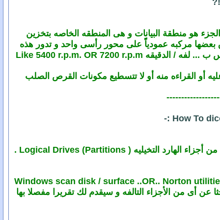
ء القرص الصلب Hard Disk وعادةً ما يكون هذا الجزء هو منطقة البيانات و هى المنطقه الخاصه بتخزين
 مسطحه فوق بعضها مركبه عمودياًً على محور رأسى واحد و تدور هذه
Like 5400 r.p.m. OR 7200 
عليه أو القراءه منه أو لا تتسطيع مكونات القرص الصلب
------------------
Logical Drives (Partition ) .
ن طريق عمل عملية مسح على سطح القرص الصلب بأى من البرامج المختصه بذلك مثل Windows scan disk / surface ..OR.. Norton utilities
لصلب بحثا عن أى من الأجزاء التالفه و سيقدم لك تقريرا مفصلا بها