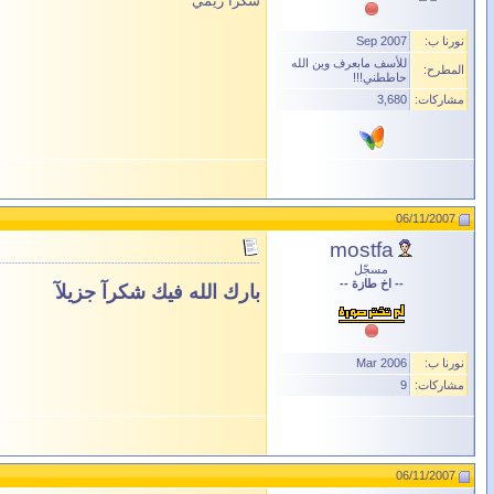
شكرا ريمي
نورنا ب:
Sep 2007
للأسف مابعرف وين الله
المطرح:
حاططني!!!
مشاركات:
3,680
06/11/2007
mostfa
مسجّل
-- اخ طازة --
بارك الله فيك شكرآ جزيلآ
نورنا ب:
Mar 2006
مشاركات:
9
06/11/2007