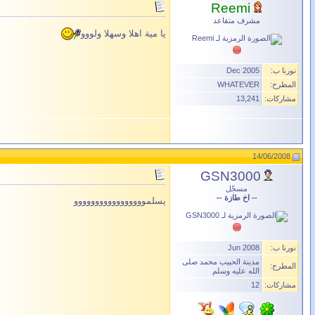
Reemi
مشرف متقاعد
يا مية اهلا وسهلا ولووو
نورنا ب:
Dec 2005
المطرح:
WHATEVER
مشاركات:
13,241
14/06/2008
GSN3000
مسجّل
-- اخ طازة --
يسلمووووووووووووووووو
نورنا ب:
Jun 2008
مدينة الحبيب محمد صلى
المطرح:
الله عليه وسلم
مشاركات:
12