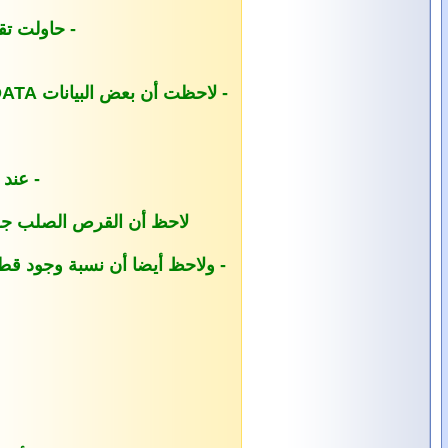
- حاولت تق
- عند
لاحظ أن القرص الصلب جزء 