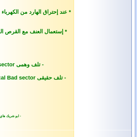
* عند إحتراق الهارد من الكهربا
* إستعمال العنف مع القرص الصلب 
- تلف وهمى Logical bad sector وهو لا ضرر منه و يمكن معالجته و تصل نسبته إلى 80% من مشاكل القرص الصلب عموما .
- تلف حقيقى Physical Bad sector وهو المشكله الحقيقيه و من الصعب حله عن طريق برامج معينه Software و أكثر طرق حله تتم Hardware .
- ابو شريك هاي