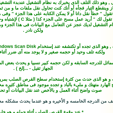
 وينقطع التيار فجأه أو أنك كنت تحاول نقل ملفات ما و من 
ول " خطأ نقل داتا أو لا يمكن الكتابه على هذا الجزء " وفى
ب : أن نظام التشغيل لديك عجز عن التعامل مع البيانات فى هذا ال
ولكن نادر .
ولكنه تلف وحيد أو حجمه صغير و لا يوجد منه أى ضرر أثناء ت
 مماثل للدرجه السابقه و لكن حجمه كبير نسبيا و يحدث بعض ال
الجهاز ثقيل - ...إلخ ) .
عه و هو الذى حدث من كثرة إستخدام سطح القرص الصلب بمرو
صوت واضح أثناء العمل و بالأخص عند نقل البيانات أو تح
ف من الدرجه الخامسه و الأخيره و هو عندما يحدث مشكله معلو
* عند وقوع القرص الصلب أثناء حمله و هو خارج