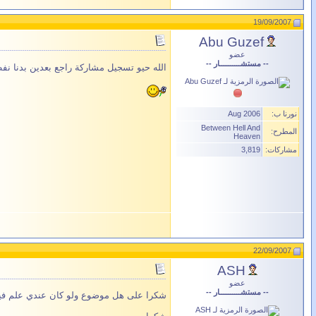
19/09/2007
Abu Guzef
عضو
-- مستشــــــــــار --
الله حيو تسجيل مشاركة راجع بعدين بدنا نفط
نورنا ب:
Aug 2006
Between Hell And
المطرح:
Heaven
مشاركات:
3,819
22/09/2007
ASH
عضو
-- مستشــــــــــار --
شكرا على هل موضوع ولو كان عندي علم فيه