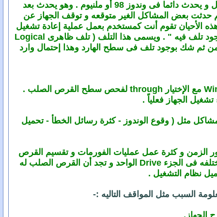
- قطاع تالف من الدرجه الأولى , وهو ذلك التلف الذى يخبرك به نظام التشغيل عندبدء التشغيل و يحدث دائما فى وندوز 98 أو ملنيوم . وهو يحدث بعد
ثم حدثت بعض المشاكل الغير متوقعه و توقف الجهاز عن
 هذه الأحيان تقوم أنت كمستخدم بعمل عملية إعادة تشغيل
للجهاز ومن ثم تجد الرساله التى تقول لك " أريد عمل مسح على الجزء كذا ( مثلا C ) لإشتباه وجود تلف فيه " . ويسمى هذا التلف ( تلف ظاهرى Logical
جزء ومن ثم شك بوجود تلف فى سطح الهارد وهذا إحتمال وارد
- قطاع تالف من الدرجه الثانيه , وهو الذى تجده أو تكتشفه عند إستخدام Windows Scan Disk مع الإختيار through لفحص سطح القرص الصلب .
شغيل الجهاز فعلياً .
مشاكل مثل ( وقوع الوندوز - كثرة رسائل الخطأ - تحميل
ر الزمن و كثرة عمل عمليات الفورمات و تقسيم القرص
الصلب و من ثم تجد أكثر سطح الهارد متهتك و ملىء بالباد و تجده موجود فى مناطق كثيره مختلفه فى الجزء Drive الواحد و تجد أن القرص الصلب له
ميل نظام التشغيل .
مة السبب مثل المواقف التاليه :-
 الجهاز.