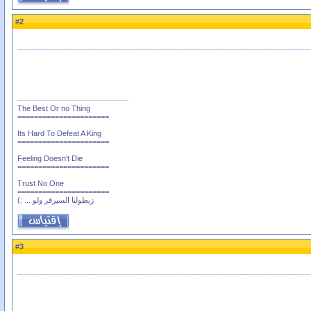
2
#
The Best Or no Thing
======================
Its Hard To Defeat A King
======================
Feeling Doesn't Die
======================
Trust No One
======================
زبطولنا السيرفر ولو ... :)
3
#