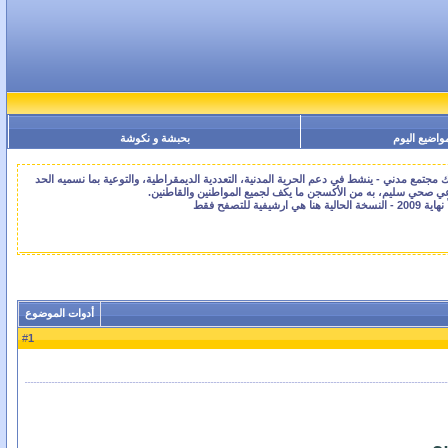
واضيع اليوم
بحبشة و نكوشة
جتمع مدني - ينشط في دعم الحرية المدنية، التعددية الديمقراطية، والتوعية بما نسميه الحد
اعي صحي سليم، به من الأكسجن ما يكف لجميع المواطنين والقاطنين.
أدوات الموضوع
1
#