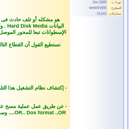
نورنا ب:
Dec 2005
المطرح:
WHATEVER
مشاركات:
13,241
البي
الإسطوانات تبعا للمحور الموصل بموتور و
نستطيع القول أن القطاع التال
- إكتشاف نظام التشغيل هذا التلف وسوف ي
....OR