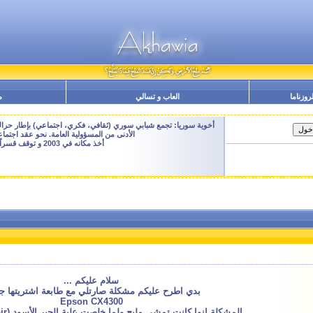
لروزناما
العاب و تسالي
م
أخوية سوريا: تجمع شبابي سوري (ثقافي، فكري، اجتماعي) بإطار حراك م
الأدنى من المسؤولية العامة. نحو عقد اجتم
أخذ مكانه في 2003 و توقف قسراً نهاية 2009 - النسخة الحالية هنا هي ارشيفية للتصفح فقط
سلام عليكم ...
بدي اطرح عليكم مشكلة صارتلي مع طابعة اشتريتها ج
Epson CX4300
المشكلة انوا كانت تمشي مليح ولما خلصت علبة الحبر الأسود (cartouche Noir)