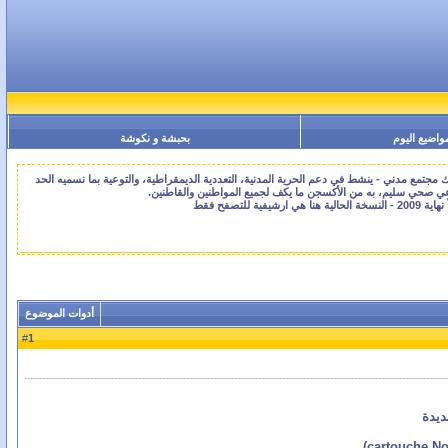
واضيع اليوم
بحبشة و نكوشة
جتمع مدني - ينشط في دعم الحرية المدنية، التعددية الديمقراطية، والتوعية بما نسميه الحد
اعي صحي سليم، به من الأكسجن ما يكف لجميع المواطنين والقاطنين.
أدوات الموضوع
1
#
ديدة