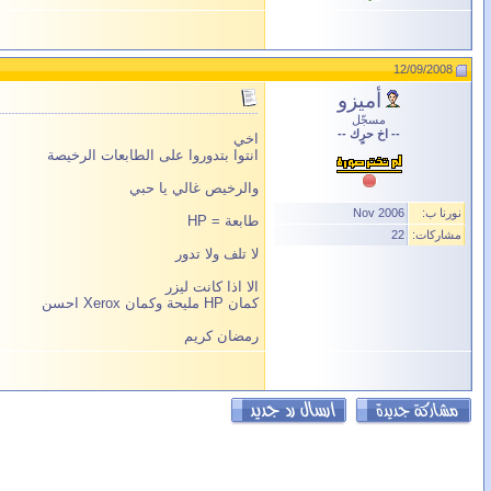
12/09/2008
أميزو
مسجّل
-- اخ حرٍك --
اخي
انتوا بتدوروا على الطابعات الرخيصة
والرخيص غالي يا حبي
نورنا ب:
Nov 2006
طابعة = HP
مشاركات:
22
لا تلف ولا تدور
الا اذا كانت ليزر
كمان HP مليحة وكمان Xerox احسن
رمضان كريم