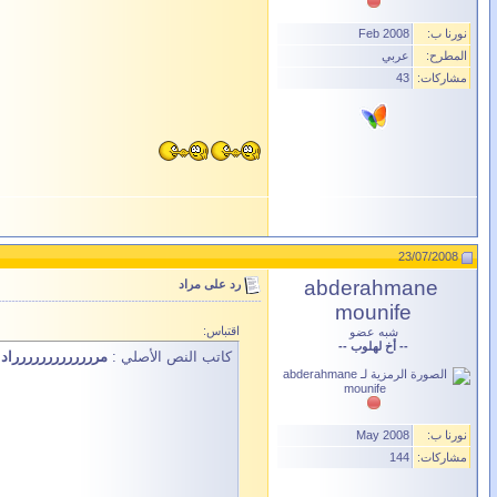
نورنا ب:
Feb 2008
المطرح:
عربي
مشاركات:
43
23/07/2008
abderahmane
رد على مراد
mounife
اقتباس:
شبه عضو
-- أخ لهلوب --
كاتب النص الأصلي :
مررررررررررررراد
نورنا ب:
May 2008
مشاركات:
144