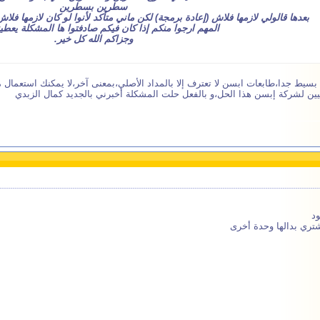
سطرين بسطرين
بعدها قالولي لازمها فلاش (إعادة برمجة) لكن ماني متأكد لأنوا لو كان لازمها فلاش
المهم ارجوا منكم إذا كان فيكم صادفتوا ها المشكلة يعطي
وجزاكم الله كل خير.
سيط جدا،طابعات ابسن لا تعترف إلا بالمداد الأصلي،بمعنى آخر،لا يمكنك استعمال 
يين لشركة إبسن هذا الحل،و بالفعل حلت المشكلة أخبرني بالجديد كمال الزبدي
د
شتري بدالها وحدة أخرى