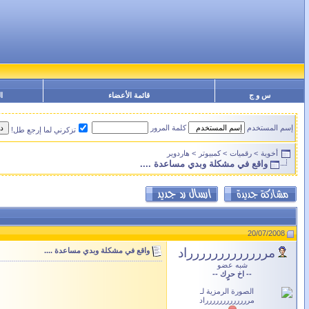
س و ج
قائمة الأعضاء
ا
إسم المستخدم
كلمة المرور
تزكرني لما إرجع طل!
أخوية
>
رقميات
>
كمبيوتر
>
هاردوير
واقع في مشكلة وبدي مساعدة ....
20/07/2008
مررررررررررررراد
واقع في مشكلة وبدي مساعدة ....
شبه عضو
-- اخ حرٍك --