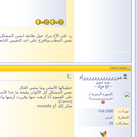
رد على الأخ مراد حول طابعة ابسن المشكل ب
نفس المطب،واقترح علي احد التقنيين التابع
24/07/2008
مررررررررررررراد
شبه عضو
-- اخ حرٍك --
حطينالها الأصلي وما مشي الحال
نفس المشكل كل الألوان مليحة ما عدا الأسو
على العموم أنا كرهت منها وقررت أرميها وا
(Canon).
شكر إلك أخ mounife.
نورنا ب:
Feb 2008
المطرح:
عربي
مشاركات:
43