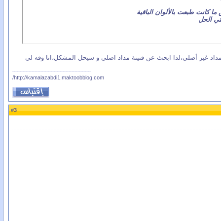
 ما كانت طبعت بالألوان الباقية
ني الحل
مداد غير أصلي،لذا ابحث عن قنينة مداد اصلي و سيحل المشكل،انا وقه لي
http://kamalazabdi1.maktoobblog.com/
3
#