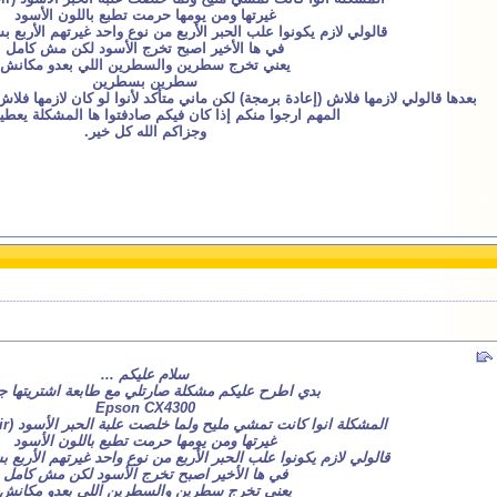
غيرتها ومن يومها حرمت تطبع باللون الأسود
قالولي لازم يكونوا علب الحبر الأربع من نوع واحد غيرتهم الأربع 
في ها الأخير اصبح تخرج الأسود لكن مش كامل
يعني تخرج سطرين والسطرين اللي بعدو مكانش
سطرين بسطرين
بعدها قالولي لازمها فلاش (إعادة برمجة) لكن ماني متأكد لأنوا لو كان لازمها فلاش
المهم ارجوا منكم إذا كان فيكم صادفتوا ها المشكلة يعطي
وجزاكم الله كل خير.
سلام عليكم ...
بدي اطرح عليكم مشكلة صارتلي مع طابعة اشتريتها ج
Epson CX4300
المشكلة انوا كانت تمشي مليح ولما خلصت علبة الحبر الأسود (cartouche Noir)
غيرتها ومن يومها حرمت تطبع باللون الأسود
قالولي لازم يكونوا علب الحبر الأربع من نوع واحد غيرتهم الأربع 
في ها الأخير اصبح تخرج الأسود لكن مش كامل
يعني تخرج سطرين والسطرين اللي بعدو مكانش