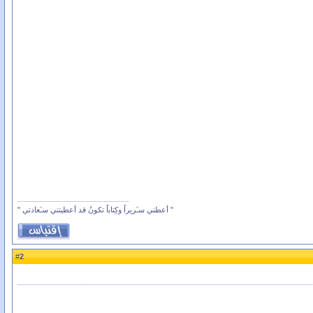
" أعطني سـَريراً وكِتاباً تكونُ قد أعطيتني سـَعادتي "
2
#