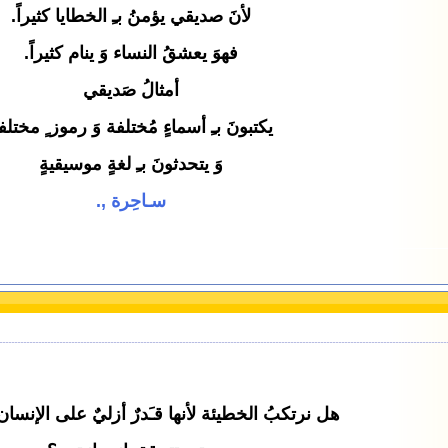
لأنَ صديقي يؤمنُ بـِ الخطايا كثيراً.
فهوَ يعشقُ النساء وَ ينام كثيراً.
أمثالُ صَديقي
يكتبونَ بـِ أسماءٍ مُختلفة وَ رموز ٍ مختلف
وَ يتحدثونَ بـِ لغةٍ موسيقيةٍ
سـاحِرة ,.
هل نرتكبُ الخطيئة لأنها قـَدرٌ أزليٌ على الإنسان 