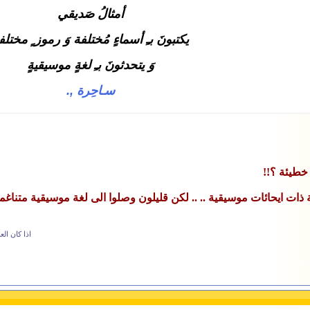
أمثالُ صَديقي
يكتبونَ بـِ أسماءٍ مُختلفة وَ رموز ٍ مختلف
وَ يتحدثونَ بـِ لغةٍ موسيقيةٍ
سـاحِرة ,.
خطيئة ؟!!
ات ايحائات موسيقية .. .. لكن قليلون وصلوا الى لغة موسيقية متناغم
اذا كان الع