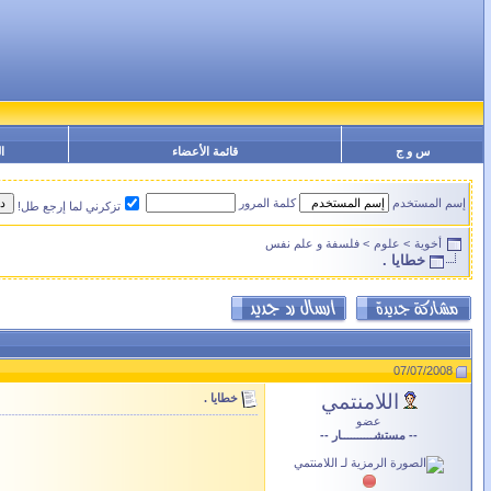
س و ج
قائمة الأعضاء
ا
إسم المستخدم
كلمة المرور
تزكرني لما إرجع طل!
أخوية
>
علوم
>
فلسفة و علم نفس
خطايا .
07/07/2008
اللامنتمي
خطايا .
عضو
-- مستشــــــــــار --