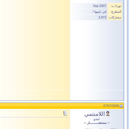
نورنا ب:
Sep 2007
المطرح:
في عينيها !
مشاركات:
2,873
07/07/2008
اللامنتمي
عضو
-- مستشــــــــــار --