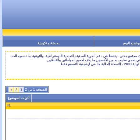
واضيع اليوم
بحبشة و نكوشة
جتمع مدني - ينشط في دعم الحرية المدنية، التعددية الديمقراطية، والتوعية بما نسميه الحد
اعي صحي سليم، به من الأكسجن ما يكف لجميع المواطنين والقاطنين.
الصفحة 1 من 2
>
2
1
أدوات الموضوع
1
#