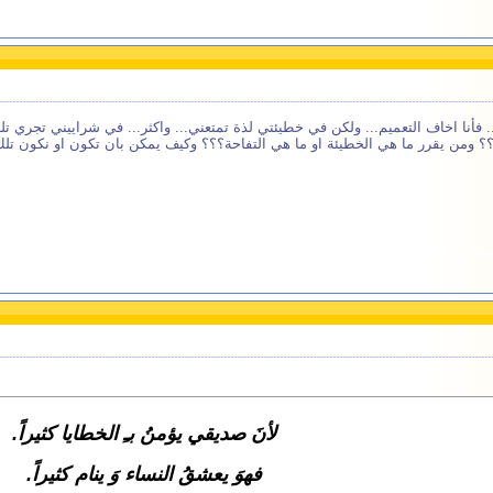
. فأنا اخاف التعميم... ولكن في خطيئتي لذة تمتعني... واكثر... في شراييني تجري تل
من يقرر ما هي الخطيئة او ما هي التفاحة؟؟؟ وكيف يمكن بان تكون او نكون تلك التفا
لأنَ صديقي يؤمنُ بـِ الخطايا كثيراً.
فهوَ يعشقُ النساء وَ ينام كثيراً.