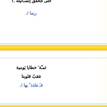
حتى تتحقق إنسـانيته .؟
ربما !.
ثمـّة َ خطايا يَومية
تثقبُ قلوبنا
فـَ نتلذذ ُ بها !.