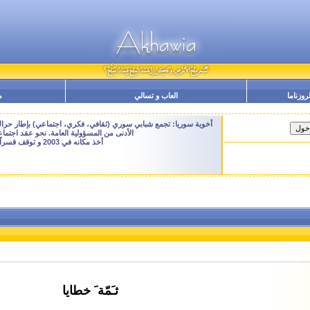
لروزناما
العاب و تسالي
م
أخوية سوريا: تجمع شبابي سوري (ثقافي، فكري، اجتماعي) بإطار حراك م
الأدنى من المسؤولية العامة. نحو عقد اجتم
أخذ مكانه في 2003 و توقف قسراً نهاية 2009 - النسخة الحالية هنا هي ارشيفية للتصفح فقط
ثـَمّة َ خطايا