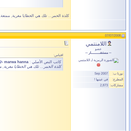
كلذة الخمر... تلك هي الخطايا مغرية, ممتع
07/07/2008
اللامنتمي
عضو
-- مستشــــــــــار --
اقتباس:
كاتب النص الأصلي :
marwa hanna
كلذة الخمر... تلك هي الخطايا مغرية, 
نورنا ب:
Sep 2007
المطرح:
في عينيها !
مشاركات:
2,873