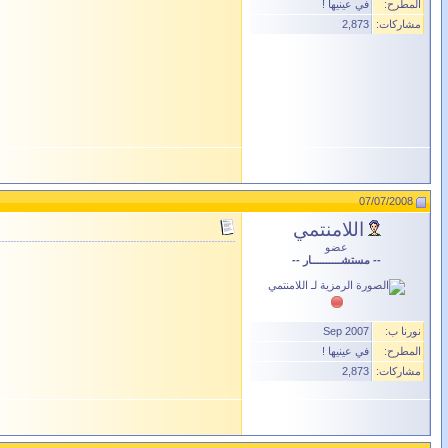
المطرح:
في عينيها !
مشاركات:
2,873
07/07/2008
اللامنتمي
عضو
-- مستشــــــــــار --
نورنا ب:
Sep 2007
المطرح:
في عينيها !
مشاركات:
2,873