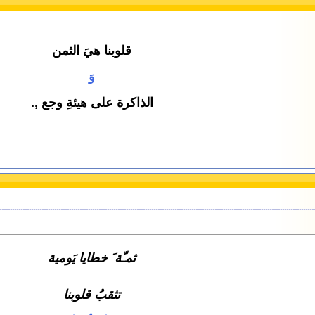
قلوبنا هيَ الثمن
وَ
الذاكرة على هيئةِ وجع ,.
ثمـّة َ خطايا يَومية
تثقبُ قلوبنا