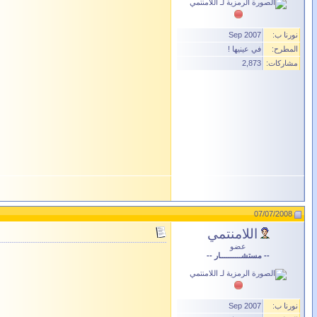
نورنا ب:
Sep 2007
المطرح:
في عينيها !
مشاركات:
2,873
07/07/2008
اللامنتمي
عضو
-- مستشــــــــــار --
نورنا ب:
Sep 2007