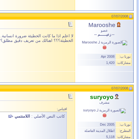
07/07/2008
Marooshe
عضو
-- زعيـــــــم --
لا اعلم اذا ما كانت الخطيئة ضرورة انسانية..
الخطيئة؟؟؟ اهنالك من تعريف دقيق مطلق؟؟؟ و
نورنا ب:
Apr 2008
مشاركات:
1,420
07/07/2008
suryoyo
مشرف
اقتباس:
كاتب النص الأصلي :
اللامنتمي
نورنا ب:
Dec 2005
المطرح:
اطلال المدينة الفاضلة
مشاركات:
5,118