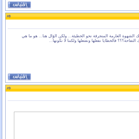
8
#
ك الشهوة العارمة المنجرفة نحو الخطيئة... ولكن الؤال هنا... هو ما هي
حة؟؟؟ فالخطايا نفعلها ونفتعلها ولكننا لا نكونها...
9
#