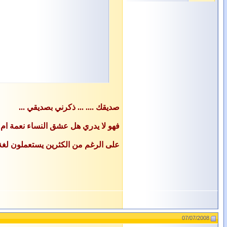
صديقك .... ... ذكرني بصديقي ...
فهو لا يدري هل عشق النساء نعمة ام 
على الرغم من الكثرين يستعملون لغة ذ
07/07/2008