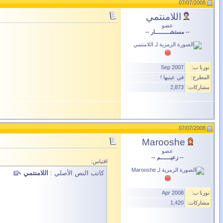
07/07/2008
اللامنتمي
عضو
-- مستشــــــــــار --
نورنا ب:
Sep 2007
المطرح:
في عينيها !
مشاركات:
2,873
07/07/2008
Marooshe
عضو
-- زعيـــــــم --
اقتباس:
كاتب النص الأصلي :
اللامنتمي
نورنا ب:
Apr 2008
مشاركات:
1,420