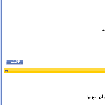
ة
3
#
أن يقعَ بها