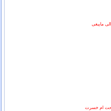
لى مايبغى