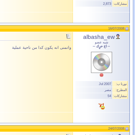
مشاركات:
2,873
16/07/2008
albasha_ew
شبه عضو
-- اخ حرٍك --
واتمنى انه يكون كدا من ناحية عملية
نورنا ب:
Jul 2007
المطرح:
مصر
مشاركات:
54
24/07/2008