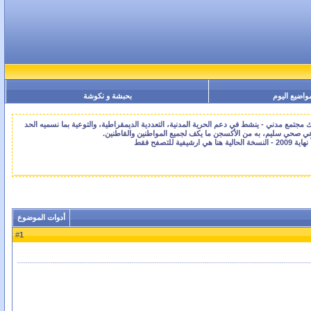
واضيع اليوم
بحبشة و نكوشة
جتمع مدني - ينشط في دعم الحرية المدنية، التعددية الديمقراطية، والتوعية بما نسميه الحد
اعي صحي سليم، به من الأكسجن ما يكف لجميع المواطنين والقاطنين.
أدوات الموضوع
1
#