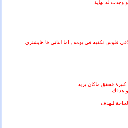
قى فلوس تكفيه في يومه , اما التانى فا هايشترى
كبيرة فحقق ماكان يريد
و هدفك
لحاجة للهدف