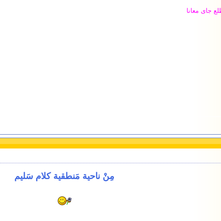
ع جاى معانا
مِنْ ناحية مَنطقية كلام سَليم