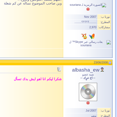
وين صاحب الموضوع نساله عن كم شغلة
نورنا ب:
Nov 2007
المطرح:
.........؟؟؟؟؟.........
مشاركات:
2,970
23/06/2008
albasha_ew
شبه عضو
-- اخ حرٍك --
شكرا ليكم انا اهو ايش بدك تسأل
نورنا ب:
Jul 2007
المطرح:
مصر