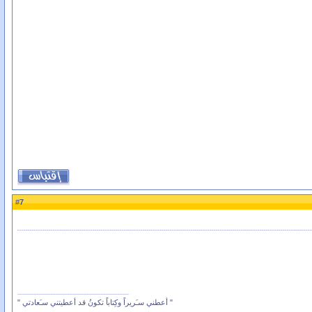
7
#
" أعطني سـَريراً وكِتاباً تكونُ قد أعطيتني سـَعادتي "