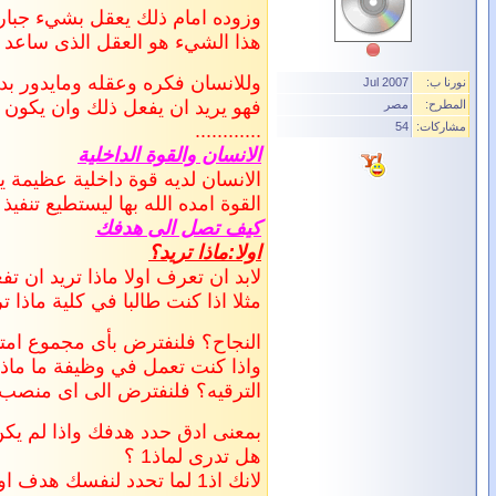
وزوده امام ذلك يعقل بشيء جبار 
هذا الشيء هو العقل الذى ساعد ا
وللانسان فكره وعقله ومايدور بد
نورنا ب:
Jul 2007
فهو يريد ان يفعل ذلك وان يكون 
المطرح:
مصر
مشاركات:
54
............
الانسان والقوة الداخلية
الانسان لديه قوة داخلية عظيمة ي
القوة امده الله بها ليستطيع تنف
كيف تصل الى هدفك
اولا:ماذا تريد؟
لابد ان تعرف اولا ماذا تريد ان تف
مثلا اذا كنت طالبا في كلية ماذا تر
النجاح؟ فلنفترض بأى مجموع امتيا
واذا كنت تعمل في وظيفة ما ماذا 
الترقيه؟ فلنفترض الى اى منصب
بمعنى ادق حدد هدفك واذا لم يكن
هل تدرى لماذ1 ؟
لانك اذ1 لما تحدد لنفسك هدف او اذا لم تدرى ماذا تريد فلن تعرف الى اينت ذاهب وهل انت ربحت ام خسرت