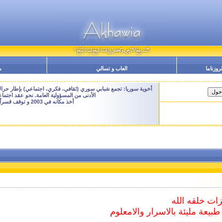
لروزناما
العاب و تسالي
م
أخوية سوريا: تجمع شبابي سوري (ثقافي، فكري، اجتماعي) بإطار حراك م
الأدنى من المسؤولية العامة. نحو عقد اجتم
أخذ مكانه في 2003 و توقف قسراً نهاية 2009 - النسخة الحالية هنا هي ارشيفية للتصفح فقط
زات خلقه الله
بيعة مليئة بالاسرار والامعلوم