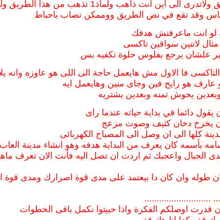
ت ذاهب ولماذ1 تذهب من هذا الطريق ولو وجدت له نهاية
الياس وقد تقع في نص الطريق ووممكن تصاب باحباط
 لو انت ماعرفتش هدفك
 مثال لاتنين سواقين تاكسى
تير علشان يرجع بفلوس حلوة تكفيه بس
لتاكسى فا الاول مش هايعمل حاجة الى اللى هو عاوزه وانه يلا
و عارف هو رايح فين وجاى منين وهايعمل ايه
بعدين يحوش تمنه وبعدين يشتريه
يقول دائما في بداية حياته عندما راى
ه كان يخرخ دخان كثيف وصوت مزعج
مدينة كلها الى ان وصل الى المصباح الكهربائى
ه بأسمه كان يعرف من البداية هدفه وهو انشاء مدينة العاب 
 الجبال واعجبك ثم اردت ان تصل اليه فأنت الان تعرف ماه
ان طوله وان كان دا بيعتمد على مدى قوة اصرارك ومدى قوة ا
..............................
ن قدرت اوصلكم الفكرة واذا حبيتوا نكمل باقى الخطوات