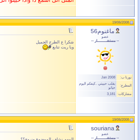
اتمنى انى اسمع دا واذا حبيتوا ان
19/06/2008
ماغنوم56
عضو
-- مستشــــــــــار --
شكرا ع الطرح الجميل
ويا ريت تتابع
نورنا ب:
Jan 2008
بقلب حبيبتي ..كيفكم اليوم
المطرح:
حياتو
مشاركات:
3,181
19/06/2008
souriana
عضو
-- مستشــــــــــار --
المهم نشلف الموضوع ونروح؟؟