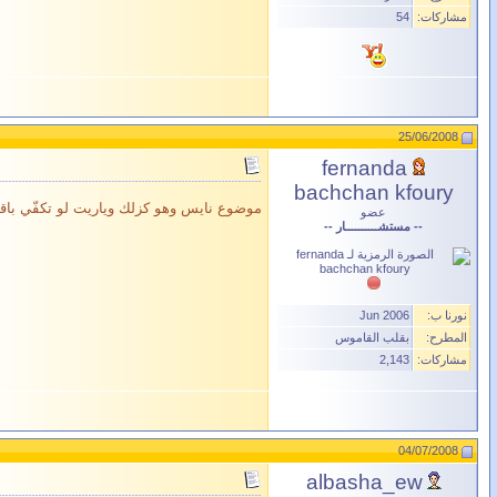
مشاركات:
54
25/06/2008
fernanda
bachchan kfoury
موضوع نايس وهو كزلك وياريت لو تكفّي با
عضو
-- مستشــــــــــار --
نورنا ب:
Jun 2006
المطرح:
بقلب القاموس
مشاركات:
2,143
04/07/2008
albasha_ew