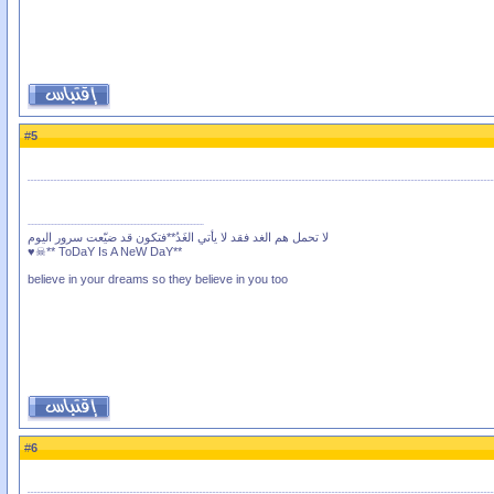
5
#
لا تحمل هم الغد فقد لا يأتي الغَدُ**فتكون قد ضيّعت سرور اليوم
**ToDaY Is A NeW DaY **☠♥
believe in your dreams so they believe in you too
6
#