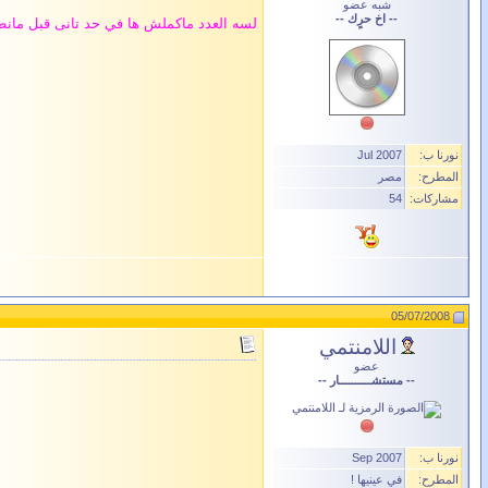
شبه عضو
-- اخ حرٍك --
لسه العدد ماكملش ها في حد تانى قبل مانطل
نورنا ب:
Jul 2007
المطرح:
مصر
مشاركات:
54
05/07/2008
اللامنتمي
عضو
-- مستشــــــــــار --
نورنا ب:
Sep 2007
المطرح:
في عينيها !