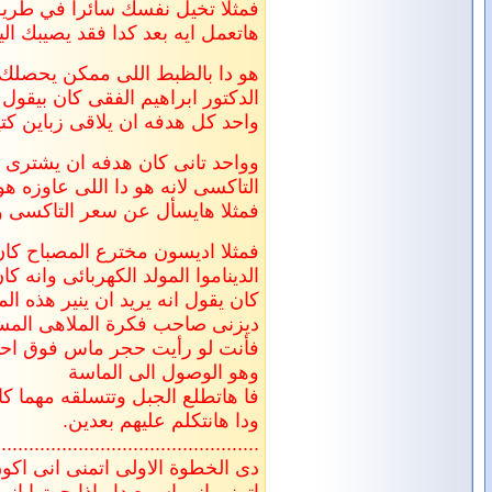
فمثلا تخيل نفسك سائرا في طريق ولاتدرى الى اين ان
هاتعمل ايه بعد كدا فقد يصيبك 
هو دا بالظبط اللى ممكن يحصلك
الدكتور ابراهيم الفقى كان بيقول
واحد كل هدفه ان يلاقى زباين ك
وواحد تانى كان هدفه ان يشترى ا
التاكسى لانه هو دا اللى عاوزه ه
فمثلا هايسأل عن سعر التاكسى و
فمثلا اديسون مخترع المصباح كان 
الديناموا المولد الكهربائى وان
كان يقول انه يريد ان ينير هذه ال
ديزنى صاحب فكرة الملاهى المسام
فأنت لو رأيت حجر ماس فوق احدى
وهو الوصول الى الماسة
فا هاتطلع الجبل وتتسلقه مهما ك
ودا هانتكلم عليهم بعدين.
.................... ...........................
دى الخطوة الاولى اتمنى انى اكو