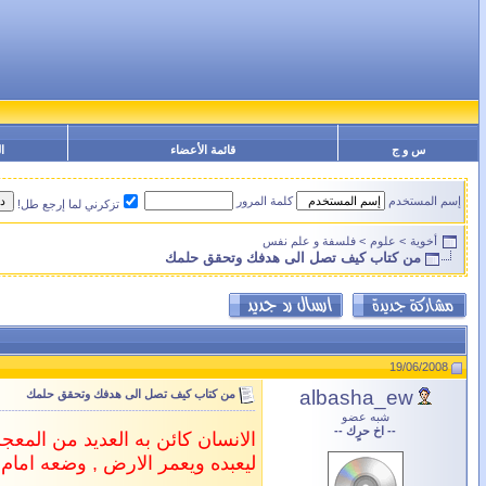
س و ج
قائمة الأعضاء
ا
إسم المستخدم
كلمة المرور
تزكرني لما إرجع طل!
أخوية
>
علوم
>
فلسفة و علم نفس
من كتاب كيف تصل الى هدفك وتحقق حلمك
19/06/2008
albasha_ew
من كتاب كيف تصل الى هدفك وتحقق حلمك
شبه عضو
-- اخ حرٍك --
الانسان كائن به العديد من المعج
ليعبده ويعمر الارض , وضعه امام ط