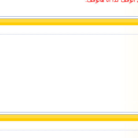
ى اتوقف كدا انا هاتوقف.