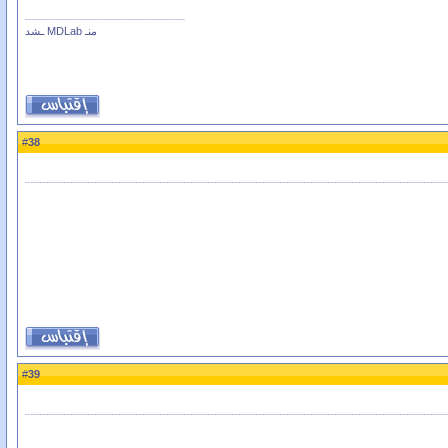
منـ MDLab ـشد
38
#
39
#