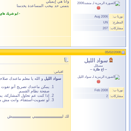
وأنا هي إيميلي
بتمنى حد بيحب المساعدة يخدمنا
- ابو شريك هاي
نورنا ب:
Aug 2006
المطرح:
UN
مشاركات:
207
05/02/2008
سواد الليل
مسجّل
-- اخ طازة --
اقتباس:
سواد الليل
و الله يا معلم ماعندك صلا
يمكن ماعندك تصريح أنو تفوت ع
نورنا ب:
Feb 2008
صفحة نظام القسم.
إذا كنت عم تحاول المشاركة، ي
مشاركات:
2
لو تصويت-استفتاء، وانت مش مص
لك ليييييييييييييييييييييييي ييييييييييييييييش