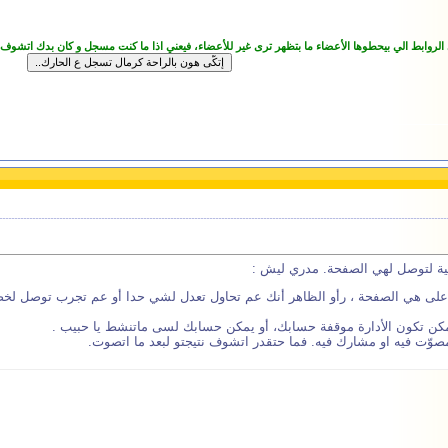
 الروابط الي بيحطوها الأعضاء ما بتظهر ترى غير للأعضاء، فيعني اذا ما كنت مسجل و كان بدك اتشوف
حية لتوصل لهي الصفحة. مدري ليش :
لى هي الصفحة ، رأو الظاهر أنك عم تحاول تعدل لشي حدا أو عم تجرب توصل لخص
مكن تكون الأدارة موقفة حسابك، أو يمكن حسابك لسى ماتنشط يا حبيب .
وّت فيه او مشارك فيه. فما حتقدر اتشوف نتيجتو لبعد ما اتصوت.