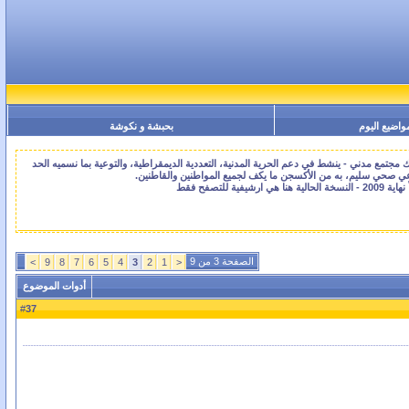
واضيع اليوم
بحبشة و نكوشة
جتمع مدني - ينشط في دعم الحرية المدنية، التعددية الديمقراطية، والتوعية بما نسميه الحد
اعي صحي سليم، به من الأكسجن ما يكف لجميع المواطنين والقاطنين.
الصفحة 3 من 9
>
9
8
7
6
5
4
3
2
1
<
أدوات الموضوع
37
#