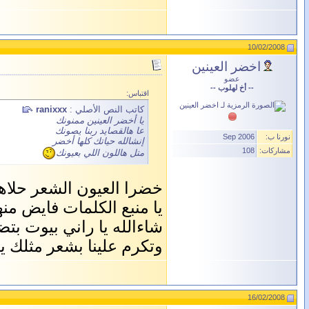
10/02/2008
اخضر العينين
عضو
-- أخ لهلوب --
اقتباس:
كاتب النص الأصلي :
ranixxx
يا أخضر العينين ممنونك
عا هالقصايد ربنا يصونك
نورنا ب:
Sep 2006
إنشالله حياتك كلها أخضر
مشاركات:
108
متل هاللون اللي بعيونك
خضرا العيون الشعر حلاها
يا منبع الكلمات فايض منه
شاءالله يا راني بيوت بتض
وتكرم علينا بشعر مثلك يا
16/02/2008