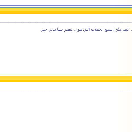
يف بدّي إسمع الحفلات اللي هون. بتقدر تساعدني خيي