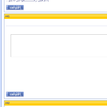
يا دم قلبي..رجّــــــــــــّـعوا ابني انا إمو....
41
#
42
#