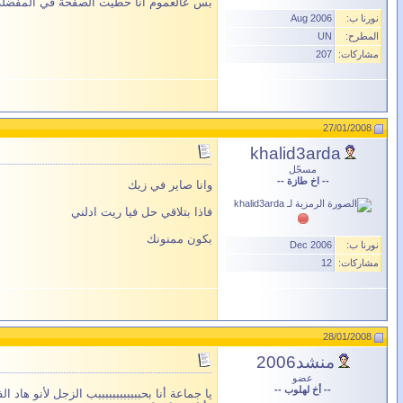
بس عالعموم أنا حطيت الصفحة في المفضل
نورنا ب:
Aug 2006
المطرح:
UN
مشاركات:
207
27/01/2008
khalid3arda
مسجّل
-- اخ طازة --
وانا صاير في زيك
فاذا بتلاقي حل فيا ريت ادلني
بكون ممنونك
نورنا ب:
Dec 2006
مشاركات:
12
28/01/2008
منشد2006
عضو
-- أخ لهلوب --
يا جماعة أنا بحببببببببببببب الزجل لأنو هاد 