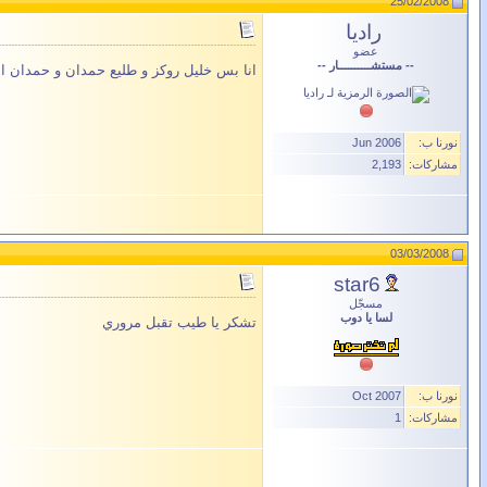
25/02/2008
راديا
عضو
-- مستشــــــــــار --
انا بس خليل روكز و طليع حمدان و حمدان 
نورنا ب:
Jun 2006
مشاركات:
2,193
03/03/2008
star6
مسجّل
لسا يا دوب
تشكر يا طيب تقبل مروري
نورنا ب:
Oct 2007
مشاركات:
1