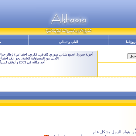
لروزناما
العاب و تسالي
م
أخوية سوريا: تجمع شبابي سوري (ثقافي، فكري، اجتماعي) بإطار حراك م
الأدنى من المسؤولية العامة. نحو عقد اجتم
أخذ مكانه في 2003 و توقف قسراً نهاية 2009 - النسخة الحالية هنا هي ارشيفية للتصفح فقط
من هواه الزجل بشكل عام