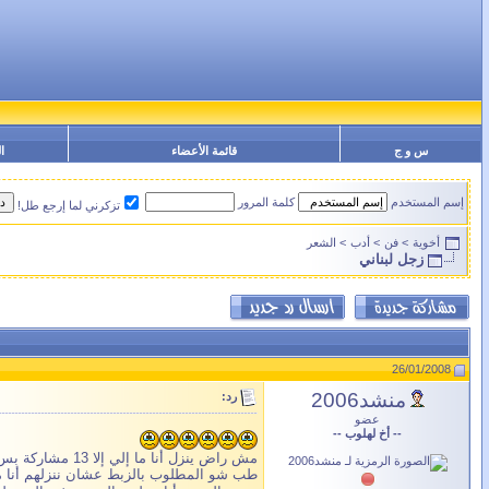
س و ج
قائمة الأعضاء
ا
إسم المستخدم
كلمة المرور
تزكرني لما إرجع طل!
أخوية
>
فن
>
أدب
>
الشعر
زجل لبناني
26/01/2008
منشد2006
رد:
عضو
-- أخ لهلوب --
مش راض ينزل أنا ما إلي إلا 13 مشاركة بس
طب شو المطلوب بالزبط عشان ننزلهم أنا 