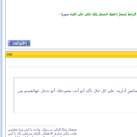
 الرابط (مصرّ ) ففيك اتسجل بإنك تتكى على كلمة
سوريا
-
40
#
ائص أدارية. على كل حال تأكد أنو أنت مصرحلك أنو تدخل عهالقسم من
ضيعتك وغنّا البكي مــــوال..وانده يا ابني وما تجاوبني
قلت بلكي سارق الاطفال..الليله سرقلي ياك يا ابني