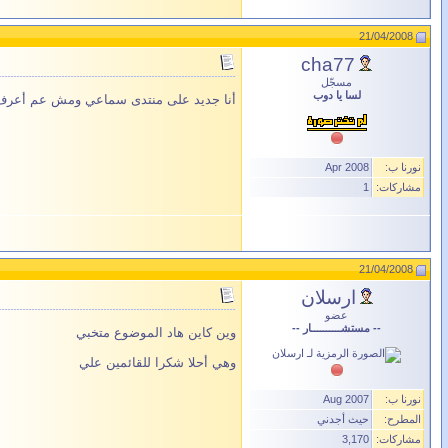
21/04/2008
cha77
مسجّل
لسا يا دوب
أنا جديد على منتدى سماعي ومش عم أعرف ك
نورنا ب:
Apr 2008
مشاركات:
1
21/04/2008
ارسلان
عضو
-- مستشــــــــــار --
وين كاين هاد الموضوع متخبي
وهي أحلا شكرا للقائمين علي
نورنا ب:
Aug 2007
المطرح:
حيث أجدني
مشاركات:
3,170