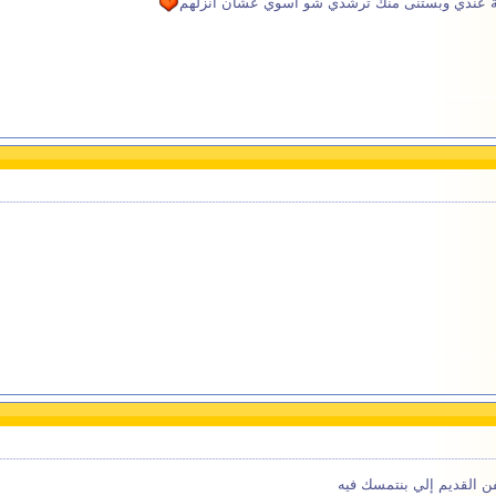
ة عندي وبستنى منك ترشدي شو أسوي عشان أنزلهم
الفن القديم إلي بنتمسك فيه