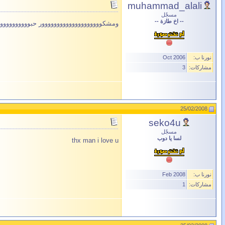
muhammad_alali
مسجّل
-- اخ طازة --
ومشكوووووووووووووووووووور حبوووووووووووووو
نورنا ب:
Oct 2006
مشاركات:
3
25/02/2008
seko4u
مسجّل
لسا يا دوب
thx man i love u
نورنا ب:
Feb 2008
مشاركات:
1