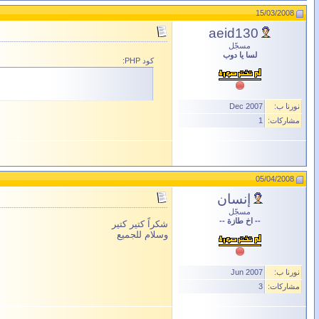
15/03/2008
aeid130
مسجّل
لسا يا دوب
كود PHP:
نورنا ب:
Dec 2007
مشاركات:
1
05/04/2008
إنسان
مسجّل
-- اخ طازة --
شكراً كتير كتير
وسلام للجميع
نورنا ب:
Jun 2007
مشاركات:
3