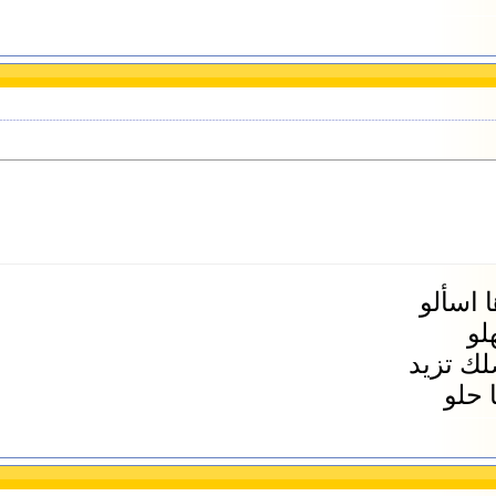
 اسألو
لو
لك تزيد
 حلو