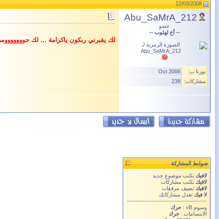
12/03/2008
Abu_SaMrA_212
عضو
-- أخ لهلوب --
لك يقبرني ربكون ياكرامة ... لك حووووووومص ي
نورنا ب:
Oct 2006
مشاركات:
238
ضوابط المشاركة
لافيك
تكتب موضوع جديد
لافيك
تكتب مشاركات
لافيك
تضيف مرفقات
لا فيك
تعدل مشاركاتك
وسوم vB
:
حرك
الابتسامات
:
حرك