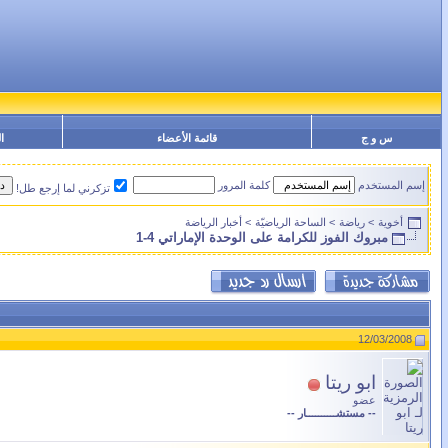
س و ج
قائمة الأعضاء
ا
إسم المستخدم
كلمة المرور
تزكرني لما إرجع طل!
أخوية
>
رياضة
>
الساحة الرياضيّة
>
أخبار الرياضة
مبروك الفوز للكرامة على الوحدة الإماراتي 4-1
12/03/2008
ابو ريتا
عضو
-- مستشــــــــــار --