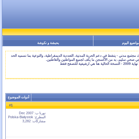
واضيع اليوم
بحبشة و نكوشة
جتمع مدني - ينشط في دعم الحرية المدنية، التعددية الديمقراطية، والتوعية بما نسميه الحد
اعي صحي سليم، به من الأكسجن ما يكف لجميع المواطنين والقاطنين.
أدوات الموضوع
1
#
نورنا ب: Dec 2007
المطرح: Polska-Białystok
مشاركات: 3,282