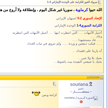
مبروك الفوز للكرامة على الوحدة الإماراتي 4-1
الله حيوا
كرماوية
، سوريا غير شكل اليوم ، وإنطلاقة ولا أروع من ه
الإتحاد السوري 2-0
اسبهان الإيراني
الكرامة السوري4-1
الوحدة الإماراتي
__________________
أجمل الأمهات ..... التي انتظرت ابنها ..... أجمل الأمهات التي انتظرته
وعاد .....
..... عاد مستشهدا .....
...... فبكت دمعتين و وردة ...... ولم تنزوي في ثياب الحداد
آه ياريتا على فقيدك ...
بحبك بلا ولا شي...
بحبك يا ضيعتي البعيدة بيت ياشوط...
12/03/2008
souriana
عضو
-- مستشــــــــــار --
كرامة وبس