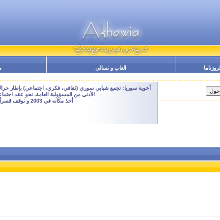
لروزناما
العاب و تسالي
م
أخوية سوريا: تجمع شبابي سوري (ثقافي، فكري، اجتماعي) بإطار حراك م
الأدنى من المسؤولية العامة. نحو عقد اجتم
أخذ مكانه في 2003 و توقف قسراً نهاية 2009 - النسخة الحالية هنا هي ارشيفية للتصفح فقط