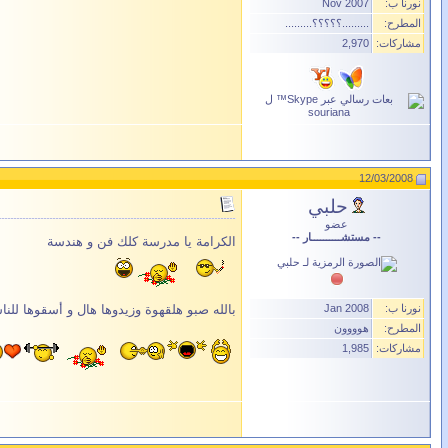
نورنا ب:
Nov 2007
المطرح:
.........؟؟؟؟؟.........
مشاركات:
2,970
12/03/2008
حلبي
عضو
-- مستشــــــــــار --
الكرامة يا مدرسة كلك فن و هندسة
نورنا ب:
Jan 2008
بالله صبو هلقهوة وزيدوها هال و أسقوها للن
المطرح:
هوووون
مشاركات:
1,985