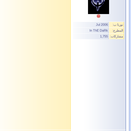
نورنا ب:
Jul 2006
المطرح:
In ThE DaRk
مشاركات:
1,755