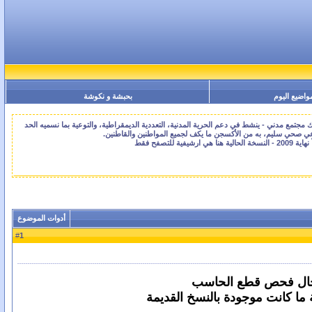
واضيع اليوم
بحبشة و نكوشة
جتمع مدني - ينشط في دعم الحرية المدنية، التعددية الديمقراطية، والتوعية بما نسميه الحد
اعي صحي سليم، به من الأكسجن ما يكف لجميع المواطنين والقاطنين.
أدوات الموضوع
1
#
مجال فحص قطع الحاسب
ما كانت موجودة بالنسخ القديمة