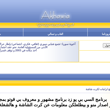
لروزناما
العاب و تسالي
م
أخوية سوريا: تجمع شبابي سوري (ثقافي، فكري، اجتماعي) بإطار حراك م
الأدنى من المسؤولية العامة. نحو عقد اجتم
أخذ مكانه في 2003 و توقف قسراً نهاية 2009 - النسخة الحالية هنا هي ارشيفية للتصفح فقط
برنامج السي بي يو زد برنامج مشهور و معروف بي قوتو ب
 اصدار منو و بيطلعلكن معلومات عن كرت الشاشة و هالشغلة 