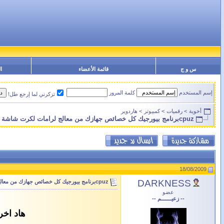
س و ج
قائمة الأعضاء
ا
إسم المستخدم
كلمة المرور
تزكرني لما إرجع طل!
أخوية
>
رقميات
>
كمبيوتر
>
هاردوير
cpuzبرنامج بيورجيك كل خصائص جهازك من معالج لرامات لكرت شاشة
18/08/2009
DARKNESS
cpuzبرنامج بيورجيك كل خصائص جهازك من معالج لرامات لكرت شاشة
عضو
-- زعيـــــــم --
هاد اخر