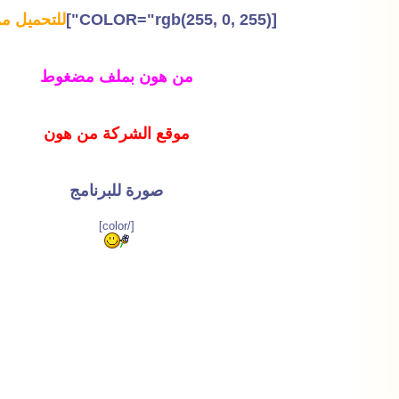
[COLOR="rgb(255, 0, 255)"]
للتحميل م
من هون بملف مضغوط
موقع الشركة من هون
صورة للبرنامج
[/color]