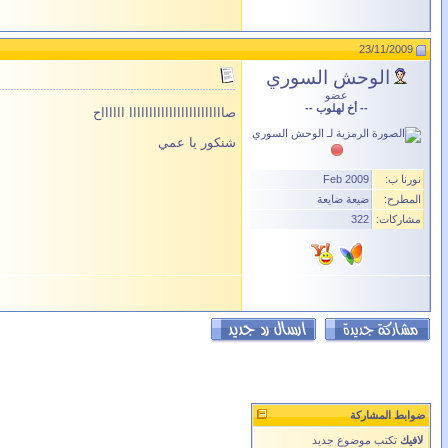
23/11/2009
الوحش السوري
عضو
-- أخ لهلوب --
صاااااااااااااااااااااااا ااااااح
شنكور يا عمي
نورنا ب:
Feb 2009
المطرح:
ضيعة ضايعة
مشاركات:
322
ضوابط المشاركة
لافيك
تكتب موضوع جديد