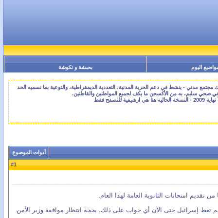
واضيع اليوم
بحبشة و نكوشة
جتمع مدني - ينشط في دعم الحرية المدنية، التعددية الديمقراطية، والتوعية بما نسميه الحد
اعي صحي سليم، به من الأكسجن ما يكف لجميع المواطنين والقاطنين.
أدوات الموضوع
1
#
 تعط إسرائيل حتى الآن أي جواب على ذلك، بحجة انتظار موافقة وزير الأمن