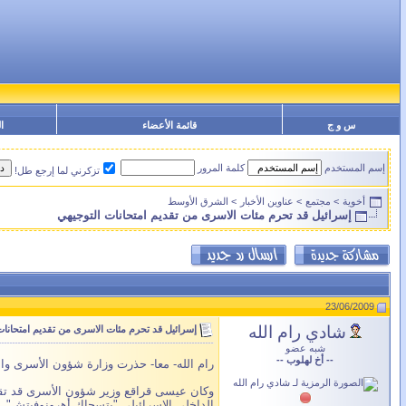
س و ج
قائمة الأعضاء
ا
إسم المستخدم
كلمة المرور
تزكرني لما إرجع طل!
أخوية
>
مجتمع
>
عناوين الأخبار
>
الشرق الأوسط
إسرائيل قد تحرم مئات الاسرى من تقديم امتحانات التوجيهي
23/06/2009
شادي رام الله
إسرائيل قد تحرم مئات الاسرى من تقديم امتحانات
شبه عضو
-- أخ لهلوب --
رام الله- معا- حذرت وزارة شؤون الأسرى والمحررين إدارة مصلحة السجون 
وكان عيسى قراقع وزير شؤون الأسرى قد تقدم
الداخلي الإسرائيلي "يتسحاك أهرونوفيتش".