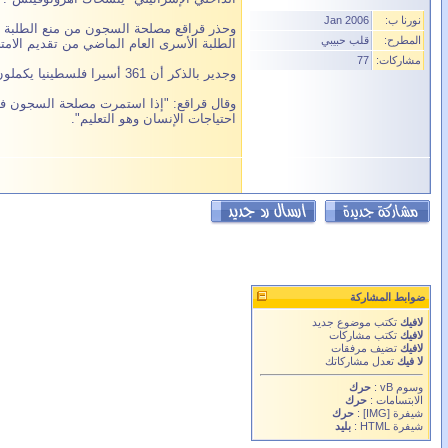
نورنا ب:
Jan 2006
وحذر قراقع مصلحة السجون من منع الطلبة ال
المطرح:
قلب حبيبي
الطلبة الأسرى العام الماضي من تقديم الامتح
مشاركات:
77
وجدير بالذكر أن 361 أسيرا فلسطينيا يكملون تحصيلهم العلمي بعد الثانوية العامة في الجامعة العبرية المفتوحة، وأنهى منهم 100 أسير درجة البكالوريوس.
وقال قراقع: "إذا استمرت مصلحة السجون في
احتياجات الإنسان وهو التعليم".
ضوابط المشاركة
لافيك
تكتب موضوع جديد
لافيك
تكتب مشاركات
لافيك
تضيف مرفقات
لا فيك
تعدل مشاركاتك
وسوم vB
:
حرك
الابتسامات
:
حرك
شيفرة
[IMG]
:
حرك
شيفرة HTML :
بليد