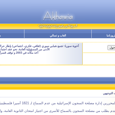
لروزناما
العاب و تسالي
م
أخوية سوريا: تجمع شبابي سوري (ثقافي، فكري، اجتماعي) بإطار حراك م
الأدنى من المسؤولية العامة. نحو عقد اجتم
أخذ مكانه في 2003 و توقف قسراً نهاية 2009 - النسخة الحالية هنا هي ارشيفية للتصفح فقط
 التوجيهي
الإسرائيلية من عدم السماح لـ 1821 أسيرا فلسطينيا من تقديم امتحانات الثانوية العامة لهذا العام.
 بطلب من مصلحة السجون بالسماح للأسرى من اجتياز امتحان الثانوية العامة، ولم