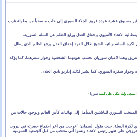
ه بالظلم المتكرر الذي يقع على كوادرها وفرقها ومنتخباتها من قبل اتحاد غرب آسيا خلال الأشهر الـ4 الماضية وبشكل غير مسبوق عشية عودة فريق الجلاء السوري إلى حلب منسحباً من بطولة غرب
كرة السلة، ونائبه الشيخ طلال الفهد إحقاق العدل ورفع الظلم الذي يطال
الفريق وهما لاعبان سوريان بحسب هويتهما الشخصية وجواز سفرهما، كما يؤكد
ك اتسجل بإنك تتكى على كلمة
سوريا
-
لمنتخب السوري للناشئين المتأهل إلى نهائيات كأس العالم وبوجود حالات من
وري لكرة السلة، حيث يقول السمان: "خرجت من آخر اجتماع حضرته في بيروت
 خروجي على تغيير رئيس الاتحاد ونسوا أني منتخب من قبل الجمعية العمومية