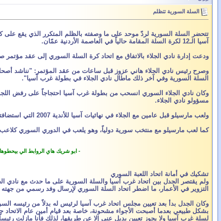
السلة السورية تتظلم
آسيا الـ12 لكرة السلة المقامة حالياً في العاصمة الأردنية عمّان.
ودعت إدارة نادي الجلاء بالاتفاق مع اتحاد كرة السلة السوري إلى عقد مؤتمر صحافي موسع الثلاثاء 17-3-2009 في فندق "فور سيزن" دمشق للكشف عن الحقائق ومطالبة الاتحاد الآسيوي
وصرح رئيس نادي الجلاء هاني عزوز قبل ساعات من عقد المؤتمر: "نناشد أصحاب ا
السلة السورية وفي آخر ذلك ماطال نادي الجلاء في بطولة غرب آسيا".
وكان نادي الجلاء السوري انسحب من بطولة غرب آسيا احتجاجاً على رفض اللجنة
مسؤولو نادي الجلاء.
ولعب مارسيلو قبل عامين مع الجلاء في نهائيات آسيا للأندية 2007 التي استضافتها إيران وحل الجلاء فيها وصيفاً بعد سابا الإيراني، ولم يتم الاعتراض آنذاك على هويته وجواز سفره السوري، كما يشير لذلك إداريو نادي الجلاء.
كما لعب مارسيلو مع منتخب سورية دولياً، وهو يلعب في الدوري السوري كلاعب
- ابو شريك هاي الروابط الي بيحطوها
تشكيك في أمانة اتحاد اللعبة السوري
ولم يقتصر الجدل بين اتحاد غرب آسيا والسلة السورية على ما حدث مع نادي الج
التزوير في الأعمار، ما اضطر اتحاد السلة السوري لإرسال وفد رسمي من جهته إلى
وكان الجدل بدأ بعد تعيين مجلس اتحاد غرب آسيا لرئيس له بدلاً من رئيسه 
بشكل طبيعي بعدما أصبحت الأجواء مشحونة، خاصة بعد قيام أمين عام الاتحاد جان
لسلة غرب آسيا ولا يجوز تعيين بديل عني إلا عن طريقها، لذلك فأنا مازلت رئيساً