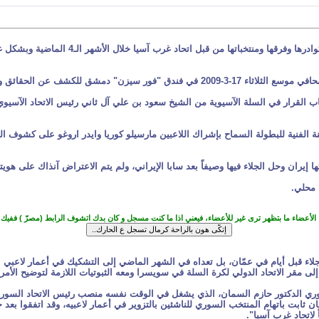
تتحضر السلة السورية لردّ موحد على ما وصفت
 بإحقاق العدل ورفع الظلم عن السلة السورية.
لقرار في السلة الآسيوية من الشيخ سعود بن علي آل ثاني رئيس الاتحاد الآسيوي ل
 الفنية للبطولة السماح بإشراك اللاعبين مارسيلو كوريا وايدر اروغو على كشوف 
 محلي.
 الأعضاء ما بتظهر ترى غير للأعضاء، فيعني اذا ما كنت مسجل و كان بدك اتشوف الرابط (مصرّ ) ففي
لاء قبل أيام في عمّان، بل تعداه في الشهر الماضي إلى التشكيك في أعمار لاعبي ا
 مقر الاتحاد الدولي لكرة السلة في سويسرا ومعه الثبوتيات اللازمة لتوضيح الأمر.
السوري الدكتور حازم السمان، الذي يشغل في الوقت نفسه منصب رئيس الاتحاد الس
 ثابت باتهام المنتخب السوري للناشئين بالتزوير في أعمار لاعبيه، وقد اتفقوا بعد
 لاتحاد غرب آسيا".