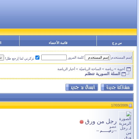
س و ج
قائمة الأعضاء
ا
إسم المستخدم
كلمة المرور
تزكرني لما إرجع طل!
أخوية
>
رياضة
>
الساحة الرياضيّة
>
أخبار الرياضة
السلة السورية تتظلم
17/03/2009
رجل من ورق
عضو
-- زعيـــــــم --