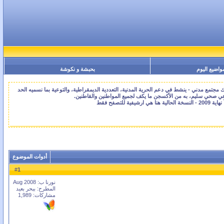
واضيع اليوم
بحبشة و نكوشة
جتمع مدني - ينشط في دعم الحرية المدنية، التعددية الديمقراطية، والتوعية بما نسميه الحد
اعي صحي سليم، به من الأكسجن ما يكف لجميع المواطنين والقاطنين.
أدوات الموضوع
1
#
نورنا ب: Aug 2008
المطرح: ببحر بعيد
مشاركات: 1,989