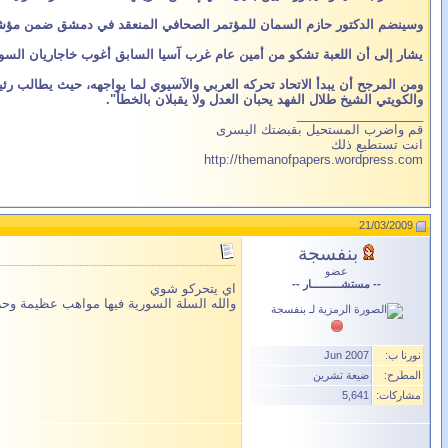
وسينضم الدكتور حازم السمان للمؤتمر الصحافي المنعقد في دمشق ضمن مؤشرا
يشار إلى أن اللعبة تشكو من أمين عام غرب آسيا السابق أغوب خاجاريان السوري
ومن المرجح أن يبدأ الاتحاد تحركه العربي والآسيوي لما يواجهه، حيث يطالب ر
والكويتي الشيخ طلال الفهد يحبان العدل ولا يقبلان بالخطأ".
__________________
قم واضرب المستحيل بقبضتك اليسرى
انت تستطيع ذلك
http://themanofpapers.wordpress.com
21/03/2009
بنفسجة
عضو
-- مستشــــــــــار --
اي يتحركو شوي
والله السلة السورية فيها مواهب عظيمة وح
نورنا ب:
Jun 2007
المطرح:
ضيعة تشرين
مشاركات:
5,641