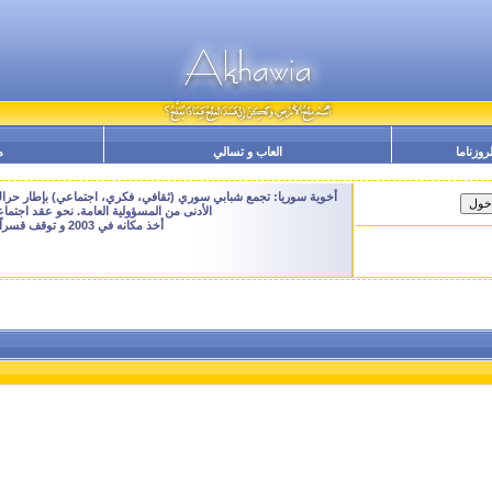
لروزناما
العاب و تسالي
م
أخوية سوريا: تجمع شبابي سوري (ثقافي، فكري، اجتماعي) بإطار حراك م
الأدنى من المسؤولية العامة. نحو عقد اجتم
أخذ مكانه في 2003 و توقف قسراً نهاية 2009 - النسخة الحالية هنا هي ارشيفية للتصفح فقط