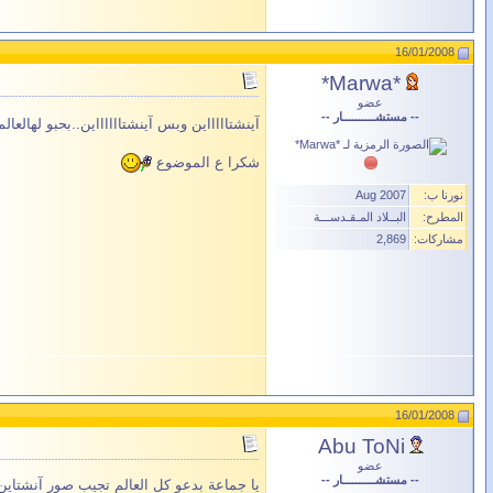
16/01/2008
*Marwa*
عضو
-- مستشــــــــــار --
آينشتاااااين وبس آينشتااااااين..بحبو لهالعالم 
شكرا ع الموضوع
نورنا ب:
Aug 2007
المطرح:
البــلاد المـقـدســـة
مشاركات:
2,869
16/01/2008
Abu ToNi
عضو
-- مستشــــــــــار --
يا جماعة بدعو كل العالم تجيب صور آنشتاين