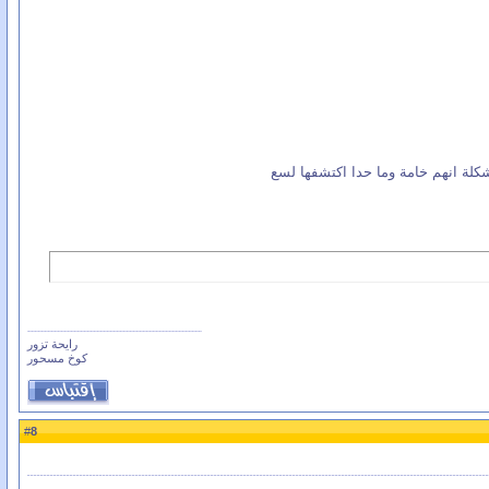
كلة انهم خامة وما حدا اكتشفها لسع
رايحة تزور
كوخ مسحور
8
#