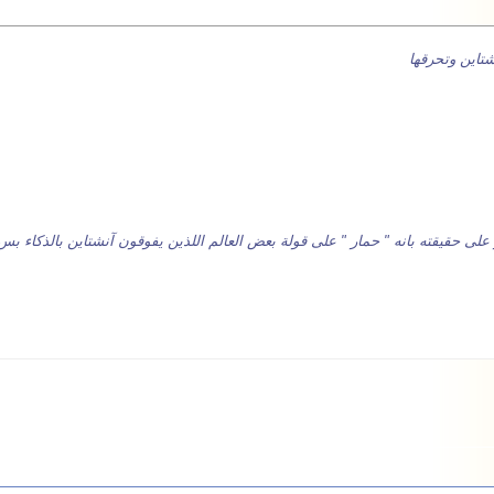
تاين وتحرقها
ى حقيقته بانه " حمار " على قولة بعض العالم اللذين يفوقون آنشتاين بالذكاء بس