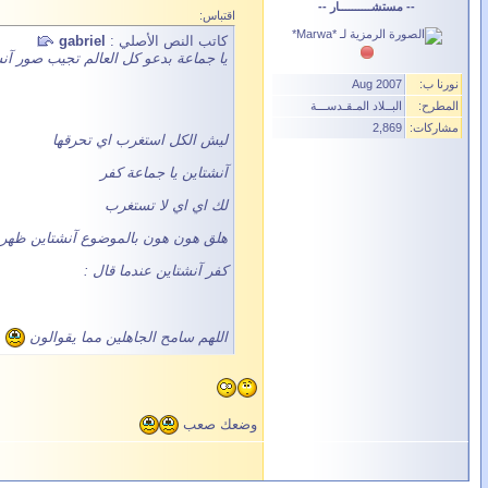
-- مستشــــــــــار --
اقتباس:
كاتب النص الأصلي :
gabriel
يا جماعة بدعو كل العالم تجيب صور آنش
نورنا ب:
Aug 2007
المطرح:
البــلاد المـقـدســـة
مشاركات:
2,869
ليش الكل استغرب اي تحرقها
آنشتاين يا جماعة كفر
لك اي اي لا تستغرب
هلق هون هون بالموضوع آنشتاين ظهر عل
كفر آنشتاين عندما قال :
اللهم سامح الجاهلين مما يقوالون
وضعك صعب