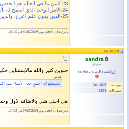
23-اثمن ما في العالم هو الحدس او الفكرة اللامعة.
24-الامر الوحيد الذي اسمح له بالتدخل في علمي وابحاثي هو معلوماتي وثقافتي الخاصة.
25-الدين بدون علم اعرج, والدين بدون علم اعمى.
آخر تعديل sandra يوم 30/07/2008 في
23:20
.
14/01/2008
sandra
مشرف
حلوين كتير
والله هالاينشتاين حك
اقتباس:
يستطيع أي أحمقٍ جعل الأشياء تبدو أكب
نورنا ب:
Dec 2007
مشاركات:
3,859
هي احلى شي بالاضافة لاول وحدة
آخر تعديل sandra يوم 27/07/2008 في
14:25
.