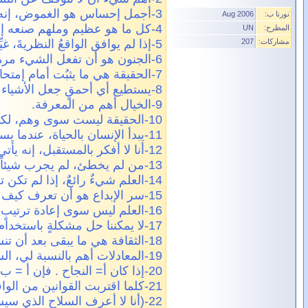
3-أجمل إحساس هو الغموض، إنه مصدر الفن والعلوم.
نورنا ب:
Aug 2006
4-كل ما هو عظيم وملهم صنعه إنسان عَمِل بحرية.
المطرح:
UN
مشاركات:
207
5-إذا لم يوافق الواقعُ النظريةَ، غيِّر الواقع.
6-الجنون هو أن تفعل الشيء مرةً بعد مرةٍ وتتوقع نتيجةً مختلفةً.
7-الحقيقة هي ما يثبُت أمام إمتحان التجربة.
8-يستطيع أي أحمقٍ جعل الأشياء تبدو أكبر وأعقد, لكنك تحتاج إلى عبقري شجاع لجعلها تبدو عكس ذلك.
9-الخيال أهم من المعرفة.
10-الحقيقة ليست سوى وهم، لكنه وهم ثابت.
11-يبدأ الإنسان بالحياة، عندما يستطيع الحياة خارج نفسه.
12-أنا لا أفكر بالمستقبل، إنه يأتي بسرعة.
13-من لم يخطئ، لم يجرب شيئاً جديداً.
14-العلم شيءٌ رائعٌ، إذا لم تكن تعتاش منه.
15-سر الإبداع هو أن تعرف كيف تخفي مصادرك.
16-العلم ليس سوى إعادة ترتيبٍ لتفكيرك اليومي.
17-لا يمكننا حل مشكلةٍ باستخدام العقلية نفسها التي أنشأتها.
18-الثقافة هي ما يبقى بعد أن تنسى كل ما تعلمته في المدرسة.
19-المعادلات أهم بالنسبة لي، السياسة للحاضر والمعادلة للأبدية.
20-إذا كان أ= النجاح . فإن أ = ب +ج + ص. حيث ب=العمل. ج=اللعب. ص=إبقاء فمك مغلقاً.
21-كلما اقتربت القوانين من الواقع أصبحت غير ثابتة، وكلما اقتربت من الثبات أصبحت غير واقعية.
22-(أنا لا أعرف السلاح الذي سيستخدمه الإنسان في الحرب العالمية الثالثة، لكني أعرف أنه سيستخدم العصا والحجر في الحرب العالمية الرابعة. )