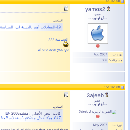
14/01/2008
yamos2
عضو
-- أخ لهلوب --
اقتباس:
19-المعادلات أهم بالنسبة لي، السياسة للحاضر والمعادلة للأبدية.
السياسة ???
where ever you go
نورنا ب:
Aug 2007
مشاركات:
336
15/01/2008
3ajeeb
عضو
-- أخ لهلوب --
اقتباس:
كاتب النص الأصلي :
منشد2006
17-لا يمكننا حل مشكلةٍ باستخدام العقلية نفسها التي أنشأتها.
نورنا ب:
May 2007