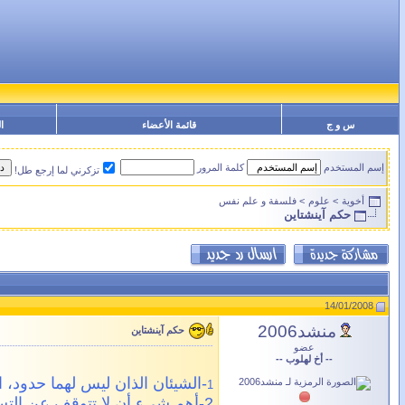
س و ج
قائمة الأعضاء
ا
إسم المستخدم
كلمة المرور
تزكرني لما إرجع طل!
أخوية
>
علوم
>
فلسفة و علم نفس
حكم آينشتاين
14/01/2008
منشد2006
حكم آينشتاين
عضو
-- أخ لهلوب --
-الشيئان الذان ليس لهما حدود، 
1
2-أهم شيء أن لا تتوقف عن التساؤل.