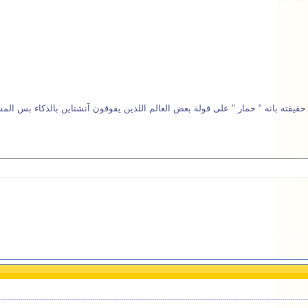
قته بانه " حمار " على قولة بعض العالم اللذين يفوقون آنشتاين بالذكاء بس المش