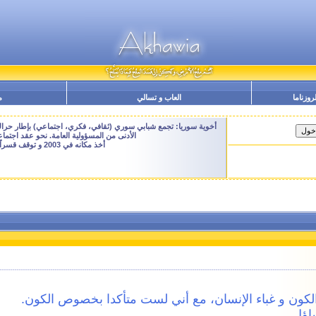
لروزناما
العاب و تسالي
م
أخوية سوريا: تجمع شبابي سوري (ثقافي، فكري، اجتماعي) بإطار حراك م
الأدنى من المسؤولية العامة. نحو عقد اجتم
أخذ مكانه في 2003 و توقف قسراً نهاية 2009 - النسخة الحالية هنا هي ارشيفية للتصفح فقط
الكون و غباء الإنسان، مع أني لست متأكدا بخصوص الكون.