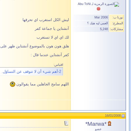
نورنا ب:
Mar 2006
ليش الكل استغرب اي تحرقها
المطرح:
العمى ليه هيك ؟
آنشتاين يا جماعة كفر
مشاركات:
5,248
لك اي اي لا تستغرب
هلق هون هون بالموضوع آنشتاين ظهر على حقي
كفر آنشتاين عندما قال :
اقتباس:
2-أهم شيء أن لا تتوقف عن التساؤل.
اللهم سامح الجاهلين مما يقوالون
16/01/2008
*Marwa*
عضو