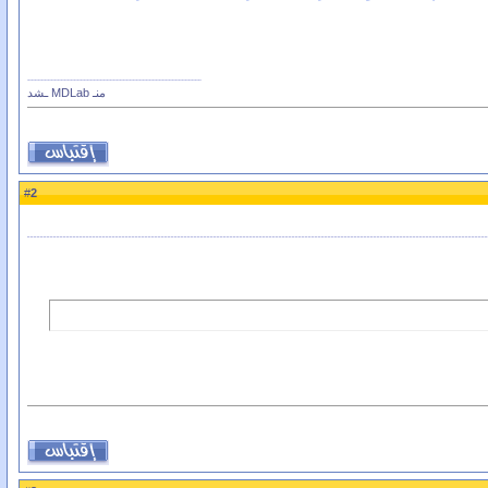
منـ MDLab ـشد
2
#