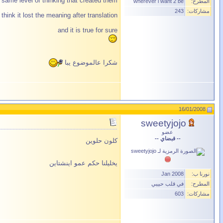
 same level of thinking that created them
المطرح:
wherever i want 2 be
مشاركات:
243
i think it lost the meaning after translation
and it is true for sure
شكرا عالموضوع يبا
16/01/2008
sweetyjojo
عضو
-- قبضاي --
كلون حلوين
يخليلنا حكم عمو اينشتاين
نورنا ب:
Jan 2008
المطرح:
في قلب حبيبي
مشاركات:
603