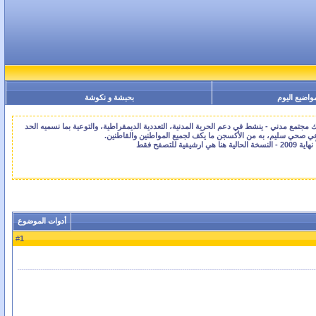
واضيع اليوم
بحبشة و نكوشة
جتمع مدني - ينشط في دعم الحرية المدنية، التعددية الديمقراطية، والتوعية بما نسميه الحد
اعي صحي سليم، به من الأكسجن ما يكف لجميع المواطنين والقاطنين.
أدوات الموضوع
1
#