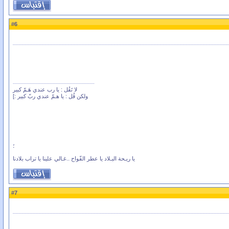
6
#
لا تَقُل : يا رب عندي هَـمّ كبير
ولكن قُل : يا هـمّ عندي ربّ كبير :]
؛
يا ريـحة البـلاد يا عطر الفّواح ..غـالي علينا يا تراب بلادنا
7
#