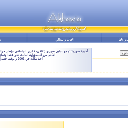
لروزناما
العاب و تسالي
م
أخوية سوريا: تجمع شبابي سوري (ثقافي، فكري، اجتماعي) بإطار حراك م
الأدنى من المسؤولية العامة. نحو عقد اجتم
أخذ مكانه في 2003 و توقف قسراً نهاية 2009 - النسخة الحالية هنا هي ارشيفية للتصفح فقط