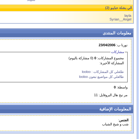
الي بشلة حبايبو (2)
layla
Syrian__Angel
معلومات المنتدى
نورنا ب:
23/04/2006
مشاركات
مجموع المشاركات:
0
(0 مشاركة باليوم)
المشاركة الأخيرة:
طلعلي كل المشاركات : looloo
طالعلي كل مواضيع تبعون looloo
واسطة:
0
مر نيح هال البروفايل: 11
المعلومات الإضافية
الجنس
:
شب و شيخ الشباب