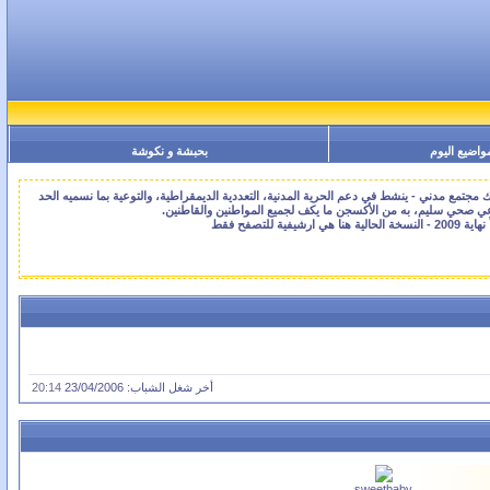
واضيع اليوم
بحبشة و نكوشة
جتمع مدني - ينشط في دعم الحرية المدنية، التعددية الديمقراطية، والتوعية بما نسميه الحد
اعي صحي سليم، به من الأكسجن ما يكف لجميع المواطنين والقاطنين.
أخر شغل الشباب: 23/04/2006
20:14
sweetbaby