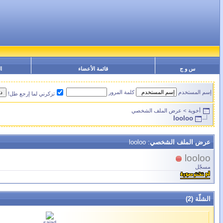
س و ج
قائمة الأعضاء
ا
إسم المستخدم
كلمة المرور
تزكرني لما إرجع طل!
أخوية
>
عرض الملف الشخصي
looloo
عرض الملف الشخصي
: looloo
looloo
مسجّل
الشلّة (2)
sajad