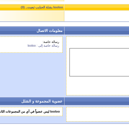
looloo بشلة الحبايب تبعيت.. (0)
معلومات الاتصال
رسالة خاصة:
رسالة خاصة إلى : looloo
عضوية المجموعة و الشلل
looloo ليس عضواً في أي من المجموعات الثانوية