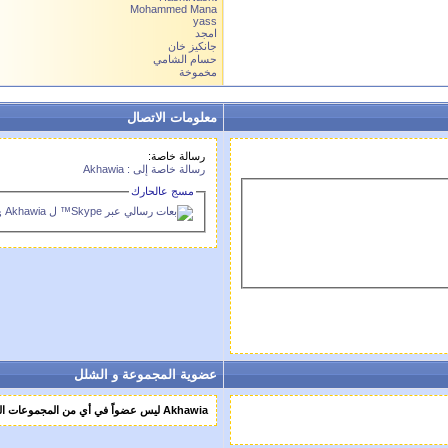
Mohammed Mana
yass
امجد
جانكيز خان
حسام الشامي
مخموخة
معلومات الاتصال
رسالة خاصة:
رسالة خاصة إلى : Akhawia
مسج عالحارك
s
عضوية المجموعة و الشلل
Akhawia ليس عضواً في أي من المجموعات الثانوية