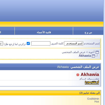
س و ج
قائمة الأعضاء
ا
إسم المستخدم
كلمة المرور
تزكرني لما إرجع طل!
أخوية
>
عرض الملف الشخصي
Akhawia
عرض الملف الشخصي
: Akhawia
Akhawia
مشــــــرف عــــام
الي بشلة حبايبو (2)
GodAdmin
Hus