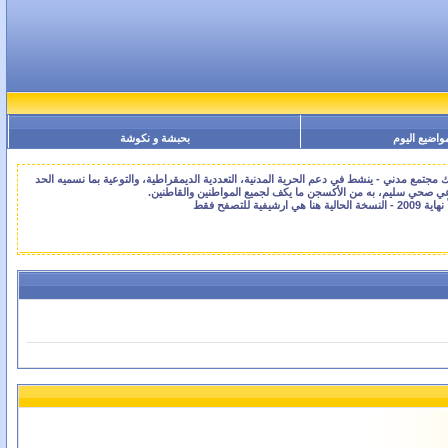
واضيع اليوم
بحبشة و نكوشة
جتمع مدني - ينشط في دعم الحرية المدنية، التعددية الديمقراطية، والتوعية بما نسميه الحد
اعي صحي سليم، به من الأكسجن ما يكف لجميع المواطنين والقاطنين.