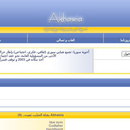
لروزناما
العاب و تسالي
م
أخوية سوريا: تجمع شبابي سوري (ثقافي، فكري، اجتماعي) بإطار حراك م
الأدنى من المسؤولية العامة. نحو عقد اجتم
أخذ مكانه في 2003 و توقف قسراً نهاية 2009 - النسخة الحالية هنا هي ارشيفية للتصفح فقط
Akhawia بشلة الحبايب تبعيت.. (9)
blue eyes
Godfather
HashtNasht