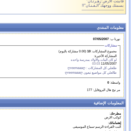
فانبتت الارض"زهـرتـان"
بسمتك ووجهك"الـفـتـان"!!
------------------------------------
معلومات المنتدى
نورنا ب:
07/05/2007
مشاركات
مجموع المشاركات:
10
(0.00 مشاركة باليوم)
المشاركة الأخيرة:
لو كان البنات والاولاد بمدرسة واحده
03:03
11/05/2007
طلعلي كل المشاركات : ღreemaaaღ
طالعلي كل مواضيع تبعون ღreemaaaღ
واسطة:
0
مر نيح هال البروفايل: 177
المعلومات الإضافية
مطرحك
:
كوكب الارض
إهتماماتك
:
النت-القراءة-الرسم-سماع الموسيقى