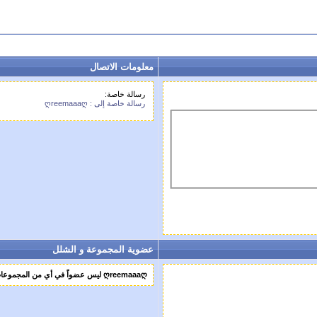
معلومات الاتصال
رسالة خاصة:
رسالة خاصة إلى : ღreemaaaღ
عضوية المجموعة و الشلل
ღreemaaaღ ليس عضواً في أي من المجموعات الثانوية