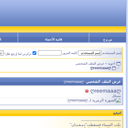
س و ج
قائمة الأعضاء
ا
إسم المستخدم
كلمة المرور
تزكرني لما إرجع طل!
أخوية
>
عرض الملف الشخصي
ღreemaaaღ
عرض الملف الشخصي
: ღreemaaaღ
ღreemaaaღ
مسجّل
التوقيع
-----------------------------------
بكت السماء فسقطت"دمـعـتـان"