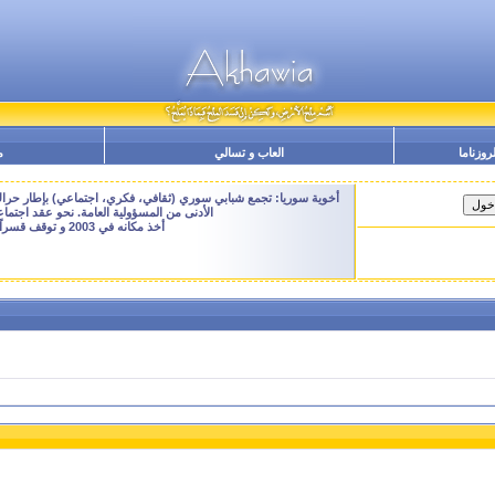
لروزناما
العاب و تسالي
م
أخوية سوريا: تجمع شبابي سوري (ثقافي، فكري، اجتماعي) بإطار حراك م
الأدنى من المسؤولية العامة. نحو عقد اجتم
أخذ مكانه في 2003 و توقف قسراً نهاية 2009 - النسخة الحالية هنا هي ارشيفية للتصفح فقط