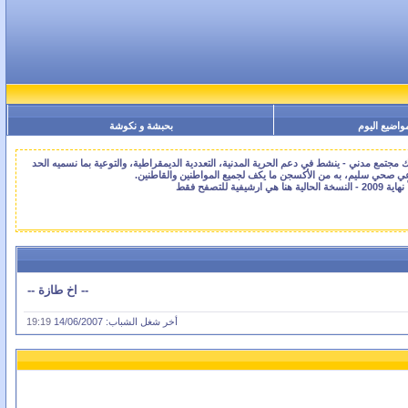
واضيع اليوم
بحبشة و نكوشة
جتمع مدني - ينشط في دعم الحرية المدنية، التعددية الديمقراطية، والتوعية بما نسميه الحد
اعي صحي سليم، به من الأكسجن ما يكف لجميع المواطنين والقاطنين.
-- اخ طازة --
أخر شغل الشباب: 14/06/2007
19:19