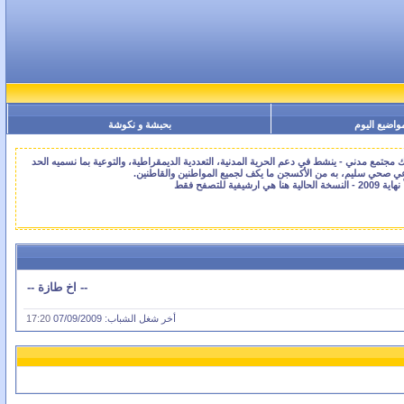
واضيع اليوم
بحبشة و نكوشة
جتمع مدني - ينشط في دعم الحرية المدنية، التعددية الديمقراطية، والتوعية بما نسميه الحد
اعي صحي سليم، به من الأكسجن ما يكف لجميع المواطنين والقاطنين.
-- اخ طازة --
أخر شغل الشباب: 07/09/2009
17:20