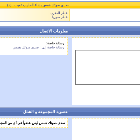
صدى صوتك همس بشلة الحبايب تبعيت.. (2)
عطر المغرب
عطر سوريا
معلومات الاتصال
رسالة خاصة:
رسالة خاصة إلى : صدى صوتك همس
عضوية المجموعة و الشلل
صدى صوتك همس ليس عضواً في أي من المجموع