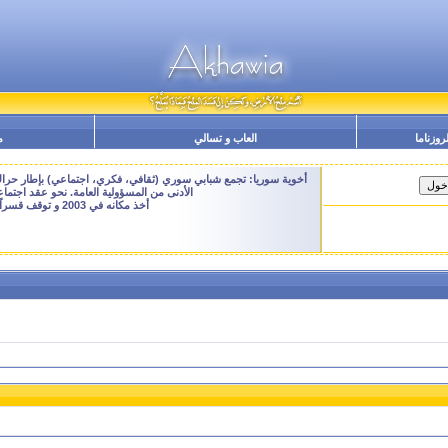
لروزناما
العاب و تسالي
م
أخوية سوريا: تجمع شبابي سوري (ثقافي، فكري، اجتماعي) بإطار حراك م
الأدنى من المسؤولية العامة. نحو عقد اجتم
أخذ مكانه في 2003 و توقف قسراً نهاية 2009 - النسخة الحالية هنا هي ارشيفية للتصفح فقط