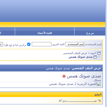
س و ج
قائمة الأعضاء
ا
إسم المستخدم
كلمة المرور
تزكرني لما إرجع طل!
أخوية
>
عرض الملف الشخصي
صدى صوتك همس
عرض الملف الشخصي
: صدى صوتك همس
صدى صوتك همس
مسجّل
التوقيع
&* صـــــــــــــــــــــــــــــدى*&