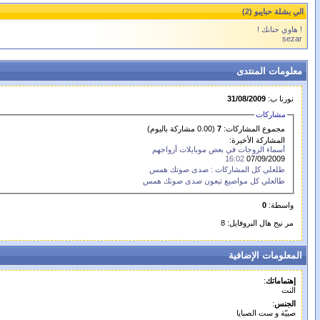
الي بشلة حبايبو (2)
! هاوي حنانك !
sezar
معلومات المنتدى
نورنا ب:
31/08/2009
مشاركات
مجموع المشاركات:
7
(0.00 مشاركة باليوم)
المشاركة الأخيرة:
أسماء الزوجات في بعض موبايلات أزواجهم
16:02
07/09/2009
طلعلي كل المشاركات : صدى صوتك همس
طالعلي كل مواضيع تبعون صدى صوتك همس
واسطة:
0
مر نيح هال البروفايل: 8
المعلومات الإضافية
إهتماماتك
:
النت
الجنس
:
صبيّة و ست الصبايا