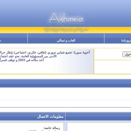
لروزناما
العاب و تسالي
م
أخوية سوريا: تجمع شبابي سوري (ثقافي، فكري، اجتماعي) بإطار حراك م
الأدنى من المسؤولية العامة. نحو عقد اجتم
أخذ مكانه في 2003 و توقف قسراً نهاية 2009 - النسخة الحالية هنا هي ارشيفية للتصفح فقط
معلومات الاتصال
رسالة خاصة: