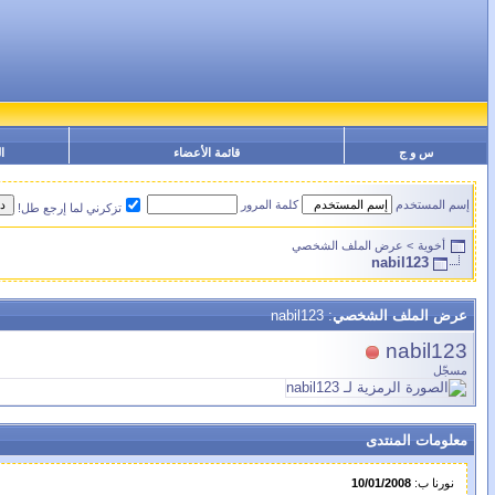
س و ج
قائمة الأعضاء
ا
إسم المستخدم
كلمة المرور
تزكرني لما إرجع طل!
أخوية
>
عرض الملف الشخصي
nabil123
عرض الملف الشخصي
: nabil123
nabil123
مسجّل
معلومات المنتدى
نورنا ب:
10/01/2008