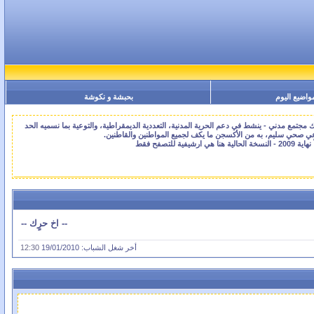
واضيع اليوم
بحبشة و نكوشة
جتمع مدني - ينشط في دعم الحرية المدنية، التعددية الديمقراطية، والتوعية بما نسميه الحد
اعي صحي سليم، به من الأكسجن ما يكف لجميع المواطنين والقاطنين.
-- اخ حرٍك --
أخر شغل الشباب: 19/01/2010
12:30