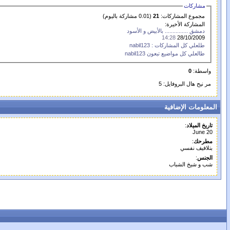
مشاركات
مجموع المشاركات:
21
(0.01 مشاركة باليوم)
المشاركة الأخيرة:
دمشق ............... بالأبيض و الأسود
14:28
28/10/2009
طلعلي كل المشاركات : nabil123
طالعلي كل مواضيع تبعون nabil123
واسطة:
0
مر نيح هال البروفايل: 5
المعلومات الإضافية
تاريخ الميلاد
:
June 20
مطرحك
:
بتلافيف نفسي
الجنس
:
شب و شيخ الشباب