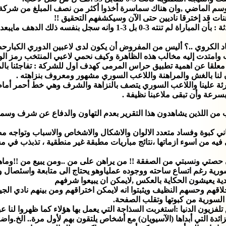
موسم الماضي ,وان هناك سماسرة أخذوا أكثر من نصف المبلغ من شركة ا
ت قد إخترقا ناديين حتى الآن وسيكشفهم التحقيق !!
وانه سجل بنفسه ذلك الدهف مايبعد اية تهمه عنه.
د الكروي ..؟ أليس من المفروض أن يكون لدى لاعبين الدوري الكبارح
 وامتدت إليه مخالب هذه الظاهرة وكيف نحمي لاعبي المنتخب رمز ال
ا عن اهمية تطبيق حراس المرمى كهدف اول للشركة : تفاجئنا بالموض
حان لنا بالغش والمراهنة واللاعب السوري مشهور ومعروف بنزاهته .
علينا واللاعب السوري يتصف بالنزاهة والشرف وهي خط أحمر أمام كل ا
بسرعة وأن تبقى ملاعبنا نظيفة .
لب من اللذين يشاهدون هذا التقرير بعدم التهاون والدفاع عن شرف وسمع
اني كبوة وفساد متعدد الالوان والاشكال والاشخاص والاسباب وتواجه
فيه من اسوء ازماتها ،نتائج مباريات مطبقة غير منطقية ، تذبذب في 
صتي ونسبتي من الصفقة !! من يراهن على من ..ومن يبيع من !!وماهي 
رية رغم اتساع ساحته ووجوده عملياوهو يحتاج الى متابعة واسئصال وم
ية يعيشون الحكاية بالعكس ,لايمكن ان يبيعوا شرفهم
قهم وحسهم النظيف ويثبتوا انه لايمكن اختراقهم ومن بينهم نادي ال
السورية من كبوتها وتقلب الصفحة.
يون الدنيا :استغربت السذاجة التي يعمل بها هؤلاء كما ظهروا لنا عب
لزائدة التي أبداها (الآسيويان) مع أشخاص يلتقون بهم لأول مرة.. الخ.وا