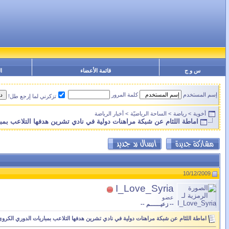
س و ج
قائمة الأعضاء
ا
إسم المستخدم
كلمة المرور
تزكرني لما إرجع طل!
أخوية
>
رياضة
>
الساحة الرياضيّة
>
أخبار الرياضة
اماطة اللثام عن شبكة مراهنات دولية في نادي تشرين هدفها التلاعب بمب
10/12/2009
I_Love_Syria
عضو
-- زعيـــــــم --
اماطة اللثام عن شبكة مراهنات دولية في نادي تشرين هدفها التلاعب بمباريات الدوري الكرو