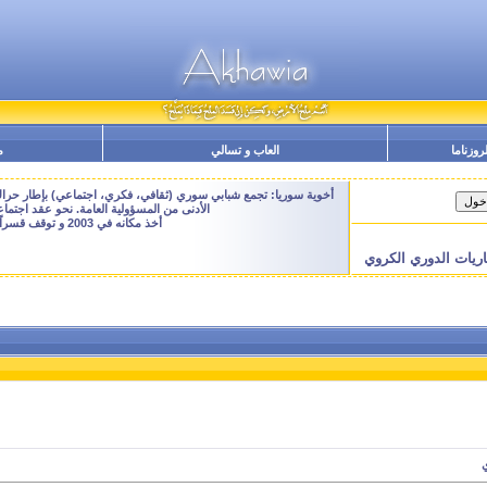
لروزناما
العاب و تسالي
م
أخوية سوريا: تجمع شبابي سوري (ثقافي، فكري، اجتماعي) بإطار حراك م
الأدنى من المسؤولية العامة. نحو عقد اجتم
أخذ مكانه في 2003 و توقف قسراً نهاية 2009 - النسخة الحالية هنا هي ارشيفية للتصفح فقط
اريات الدوري الكروي
ي