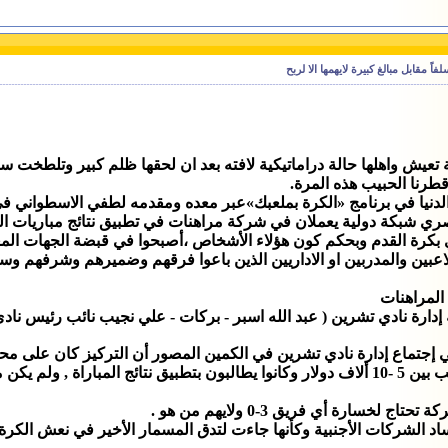
 مقابل مبالغ كبيرة لايهمها الا لربح
ة تعيش واهلها حالة دراماتيكية لافته بعد ان لحقها ظلم كبير وتلطخت 
طرنا الحبيب هذه المرة.
لدنيا في برنامج «الكرة بملعبك»عبر معده ومقدمه لطفي الاسطواني في ال
نصري شبكة دولية يعملان في شركة مراهنات في تطبيق نتائج مباريات 
بكرة القدم وبحكم كون هؤلاء الأشخاص ،أصبحوا في قبضة الجهات المعن
ين والمدربين او الاداريين الذين باعوا فرقهم وضميرهم وشرفهم وسمعتهم
المراهنات
ته إدارة نادي تشرين ( عبد الله اسبر - بركات - علي نجيب نائب رئيس ن
جتماع إدارة نادي تشرين في الكمين المصور أن التركيز كان على محاولة
شرين أو العكس بل التوصل
خسارة أي فريق 3-0 ولايهم من هو .
اد الشركات الأجنبية وكأنها جاءت لتدق المسمار الأخير في نعش الكر