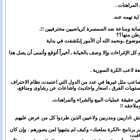
لمراهنات .
صانة ومناعة ضد السمسرة كرياضيين محترفيين !!.
وطن منها؟؟
وع ،ونحمد الله أن الأمور إنكشفت في بداية
لإغراءات وإلا وصف بالخيانة , أخيراً أتوقع وأتمنى أن يصل هذا
ة لاعب الكرة السورية .
 مصاعب مثل غيرها في عدد من الدول التي اعتمدت نظام الاحتراف
مستويات الفرق ، اسعار واحاديث واشاعات عن رشاوى ومنافع،
حقيقة عمليات البيع والشراء والمراهنات.
لاحقه !!
جيش :اداريين ومدربين ولاعبين الذين طردوا كل من عرض عليهم
ر برنامج «الكرة بملعبك» وكيف لم ينتبهوا لمن يصورهم - وإن كان
ضافت: