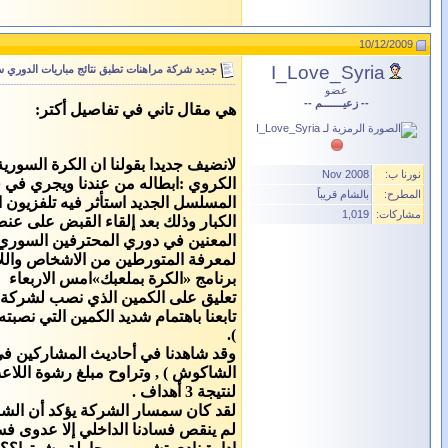
10/12/2009
I_Love_Syria
جديد شركة مراهنات تطبق نتائج مباريات الدوري سلفاً
عضو
-- زعيـــــــم --
هي مقال تاني في تفاصيل أكتر:
لانضيف جديدا بقولنا ان الكرة السوري
نورنا ب:
Nov 2008
الكروي :ابطاله من عندنا ويجري في ق
المطرح:
بالشام قريباً
المسلسل الجديد استأثر فيه تلفزيون ا
مشاركات:
1,019
الكبار وذلك بعد إلقاء القبض على ع
المعنين في دوري المحترفين السوري 
لمعرفة المتورطين من الاشخاص واللاعب
برنامج «الكرة بملعبك»امس الاربعاء
تعليق على الكمين الذي نصب لشركة 
تابعنا باهتمام شديد الكمين التي نصب
).
وقد شاهدنا في أحاديث المشاركين في إ
الشاكوش ) , وتراوح مبلغ رشوة اللاعب بين 5 -10 ألاف دولار وكانوا يطالبون بتطبيق نتائج المباراة , ولم يكن مطلوباً فوز الكرامة على ت
لنتيجة 3 أهداف .
لقد كان سمسار الشركة يؤكد أن الشركة تحتاج ل
لم ينقص فسادنا الداخلي إلا عدوى فس