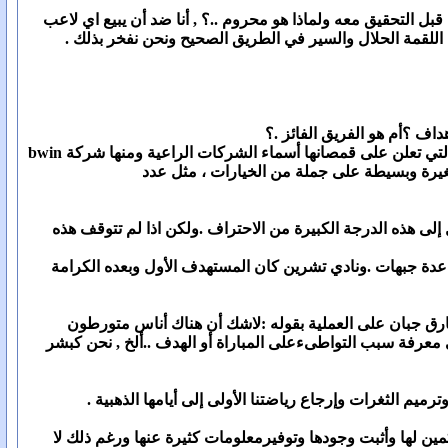
ل التحقيق معه ولماذا هو محروم ..؟ , أنا ضد أن يبيع اي لاعب
ى اللقمة الحلال والسير في الطريق الصحيح ونحن نفخر بذلك .
اف ؟أم هو الفريق الفائز .؟
والاجابة جاءت في تقرير مصور بثه برنامج "الكرة بملعبك"على لسان رائد عامر : كثيرة هي فرق كرة القدم التي تعلن على قمصانها أسماء الشركات الراعية ومنها شركة bwin
لى هذه الدرجة الكبيرة من الاحتراف .ولكن اذا لم تتوقف هذه
 عدة جبهات .ونادي تشرين كان المستهدف الأول وبعده الكرامة
ارق جبان على العملية بقوله :لاشك أن هناك أناس متورطون
 معرفة سبب التواطىءعلى المباراة أو الهدف ..ألخ , نحن كبشر
م الثغرات وإرجاع رياضتنا الأولى إلى أيامها الذهبية .
ين لها وأثبت وجودها وتوفيرمعلومات كثيرة عنها ورغم ذلك لا