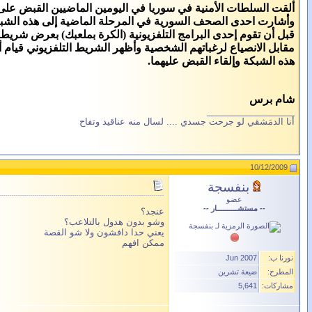
ألقت السلطات الأمنية في سوريا في اليومين الماضيين القبض على
وأشارت احدى الصحف السورية في المرحلة الماضية إلى هذه الشبكة
قبل أن تقوم إحدى البرامج التلفزيونية (الكرة بملعبك) بعرض شريط مصور ي
مقابل الانصياع لرغباتهم الشخصية وأظهر الشريط التلفزيوني قيام 
هذه الشبكة وإلقاء القبض عليهما.
شام برس
__________________
أنا الدمَشقي لو جرحت جسدي .... لسال منه عناقيد وتفاح
10/12/2009
بنفسجة
عضو
-- مستشــــــــــار --
عنجد؟
وشو بدون هدول بالتلاعب؟
يعني حدا دافشون ولا شو القصة
ممكن افهم
نورنا ب:
Jun 2007
المطرح:
ضيعة تشرين
مشاركات:
5,641