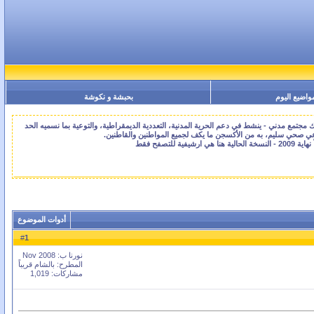
واضيع اليوم
بحبشة و نكوشة
جتمع مدني - ينشط في دعم الحرية المدنية، التعددية الديمقراطية، والتوعية بما نسميه الحد
اعي صحي سليم، به من الأكسجن ما يكف لجميع المواطنين والقاطنين.
أدوات الموضوع
1
#
نورنا ب: Nov 2008
المطرح: بالشام قريباً
مشاركات: 1,019