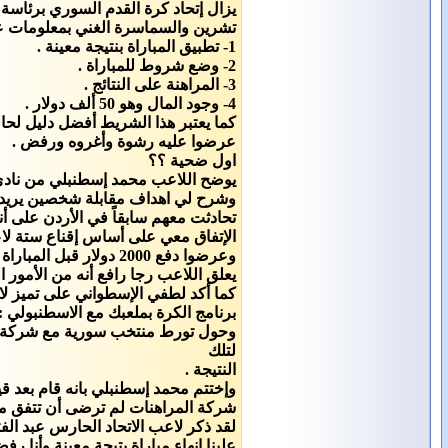
يزال إتحاد كرة القدم السوري برئاس
تشرين والسماسرة الغني بمعلومات ع
1- تطبيق المباراة بنتيجة معينة .
2- وضع شروط للمباراة .
3- المراهنة على النتائج .
4- وجود المال وهو 50 ألف دولار .
كما يعتبر هذا الشريط أفضل دليل لحا
عرضوا عليه رشوة وأغروه ورفض .
اول ضحية ؟؟
يوضح اللاعب محمد إسطنبلي من نادي 
تحادثت معهم سابقاً في الأردن على أ
وعرضوا دفع 2000 دولار قبل المباراة و3000 دولار بعدها لكل لاعب ووعدوني أن يعوضوا علي بمبلغ كبيرفي المباراة القادمة .
يعلق اللاعب رجا رافع أنه من الأمور
كما أكد لطفي الإسطواني على تميز لا
برنامج الكرة بملعبك مع الاسطنبولي : 
لتلك
النتيجة .
وإختتم محمد إسطنبلي بانه قام بعد ق
شركة المراهنات لم ترضى أن تتفق مع أقل من 6-7 من أي فريق أول
لقد ذكر لاعب الاتحاد الحارس عبد ال
علينا إنهاء مباراة بتيجة معينة وأنا رفضت والنتيجة المط