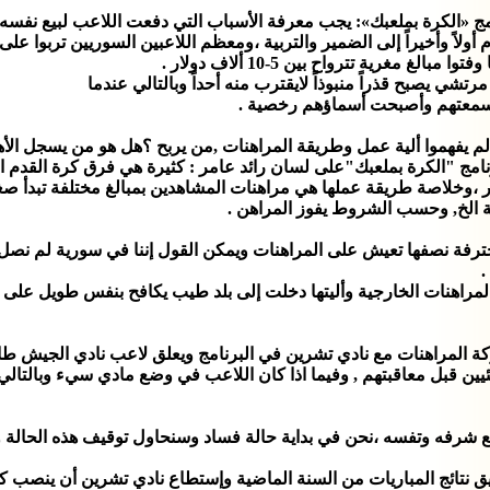
 «الكرة بملعبك»: يجب معرفة الأسباب التي دفعت اللاعب لبيع نفسه قب
أولاً وأخيراً إلى الضمير والتربية ،ومعظم اللاعبين السوريين تربوا عل
لغ مغرية تترواح بين 5-10 ألاف دولار .
تشي يصبح قذراً منبوذاً لايقترب منه أحداً وبالتالي عندما
 سمعتهم وأصبحت أسماؤهم رخصية .
م يفهموا ألية عمل وطريقة المراهنات ,من يربح ؟هل هو من يسجل الأهد
عة الخ, وحسب الشروط يفوز المراهن .
حترفة نصفها تعيش على المراهنات ويمكن القول إننا في سورية لم نصل إ
.
المراهنات الخارجية وأليتها دخلت إلى بلد طيب يكافح بنفس طويل على
كة المراهنات مع نادي تشرين في البرنامج ويعلق لاعب نادي الجيش ط
يين قبل معاقبتهم , وفيما اذا كان اللاعب في وضع مادي سيء وبالتالي
 شرفه وتفسه ،نحن في بداية حالة فساد وسنحاول توقيف هذه الحالة وترمي
 نتائج المباريات من السنة الماضية وإستطاع نادي تشرين أن ينصب كم