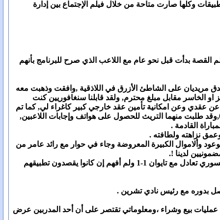
قات وكلها صارت متاحة من خلال فيلم الإجتماع بين إدارة
 القصة بدأت قبل نحو عام مع اللاعب الذي صرح للبرنامج بأنهم
دق مريديان على الشاطئ الأزرق في اللاذقية ,وافقت وذهبت معه
ق مباراة الكرامة وتشرين وإنهائها بنتيجة 3-0 دون الإهتمام بالفائز او الخاسر مقابل مبلغ محترم, ولقد قابلنا سنغافوريين كنت
عن عقدي وعن امكانية تأمين عقد خارجي كبير كاغراء لي, كما تم
الإتفاق معي على أساس إقناع ستة لاعبين من تشرين مقابل خمسة ألاف لكل منهم لتطبيق نتيجة المباراة3-0,وقد طلبت منهما التريث للحصول على هواتف وإجابات اللاعبين,
عمق نزاهته ولطافته .
عود وألاموال الكبيرة المعروضة وجاء في حوار مع رائد عامر من
مونيين لدينا !.
وحول تورط منتخب سورية مع شركة المراهنات ذكر إسطنبولي : لقد أخبرني سمسار الشركة أن المنتخب السوري تعادل مع تايوان 1-1 ولم أفهم إن كانوا يقصدون تطبيقهم
صل بدوره مع رئيس نادي تشرين .
ن عمليات بيع وشراء ،ومعلوماتي تقتصر على أن أحد المدربين عرض