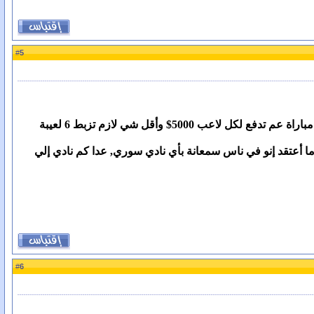
5
#
وصراحة ما كتير مستوعبها يعني شو بتستفاد هالجماعة من هالمراهنات, جماعة متل هي لما عم تلعب بنتيجة مباراة عم تدفع لكل لاعب 5000$ وأقل شي لازم تزبط 6 لعيبة
 أعتقد إنو في ناس سمعانة بأي نادي سوري, عدا كم نادي إلي
6
#