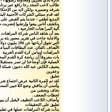
ادارة نادي تشرين ومحاولة رشوتها؟؟
طالب لاعب المجد رجا رافع عبر برنامج
شرفه وضميره ،ولكن لابد من الإحتكام 
لقد قدم ممثلي الشركات الأجنبية الينا وفتوا مبا
المذيع لطفي : عندما يتم القبض على مر
ينكشف أناس بيعوا وإرتشوا إنضربت
ألية المرا هنات الخارجية :
بعد أن شاهد الناس شركة المراهنات ل
التي تفوق أرباحها عن 200 مليون دولار ،وخلاصة طريقة عملها هي مراهنات المشاهدين بمبالغ مختلفة تبدأ صغيرة وبسيطة على جملة من الخيارات ، مثل عدد
الأهداف ،الفائز، عدد البطاقات المبا
المراهنات اساس كرة القدم الغربية
بات معروفاً أن رياضة كرة القدم الم
العملية فإن أوضاعنا لن تسر مستقبلا 
يضيف الكابتن عبد الله دحبور: شبكة 
وعفرين
تعليق
لقد تم للمرة الثانية عرض اجتماع شر
وأتمنى أن يناقش وضع اللاعبين المسئ
نخاف ونخشى من
لحظات الضعف .
وأضاف: اللاعب النظيف لايقبل أن يبيع
تعليق على التحقيقات
بدأت شركة المراهنات عملها في تطبيق