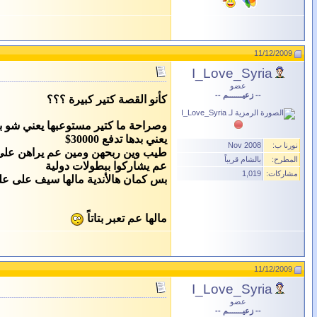
11/12/2009
I_Love_Syria
عضو
-- زعيـــــــم --
كأنو القصة كتير كبيرة ؟؟؟
يعني بدها تدفع 30000$
نورنا ب:
Nov 2008
طيب وين ربحهن ومين عم يراهن على م
المطرح:
بالشام قريباً
عم يشاركوا ببطولات دولية
مشاركات:
1,019
بس كمان هالأندية مالها سيف على علم
مالها عم تعبر بتاتاً
11/12/2009
I_Love_Syria
عضو
-- زعيـــــــم --