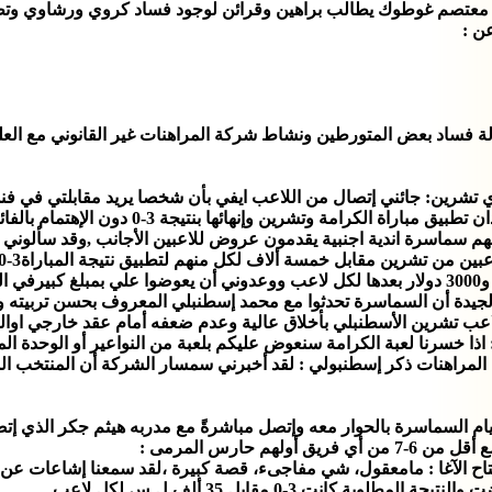
ة معتصم غوطوك يطالب براهين وقرائن لوجود فساد كروي ورشاوي وتطبي
ن :
لة فساد بعض المتورطين ونشاط شركة المراهنات غير القانوني مع العلم
تشرين: جائني إتصال من اللاعب ايفي بأن شخصا يريد مقابلتي في فن
وشرح لي اهداف مقابلة شخصين يريدان تطبي
نهم سماسرة اندية اجنبية يقدمون عروض للاعبين الأجانب ,وقد سألوني 
 الجيدة أن السماسرة تحدثوا مع محمد إسطنبلي المعروف بحسن تربيته و
عب تشرين الأسطنبلي بأخلاق عالية وعدم ضعفه أمام عقد خارجي اوالو
اذا خسرنا لعبة الكرامة سنعوض عليكم بلعبة من النواعير أو الوحدة المض
يام السماسرة بالحوار معه وإتصل مباشرةً مع مدربه هيثم جكر الذي إت
هم حارس المرمى :
فتاح الآغا : مامعقول، شي مفاجىء، قصة كبيرة ،لقد سمعنا إشاعات ع
لوبة كانت 3-0 مقابل 35 ألف ل س لكل لاعب.