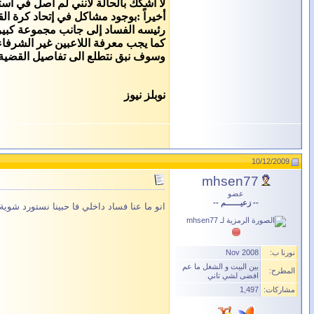
لا أشكك بالحالة لأنني لم أصل في اس
أخيراً :بوجود مشاكل في إتحاد كرة ا
رئيسه الفساد إلى جانب مجموعة كبيرة م
كما يجب معرفة اللاعبين غير الشرفاء 
وسوف نبق نتطلع الى تفاصيل القضية ا
نوبلز نيوز
10/12/2009
mhsen77
عضو
-- زعيـــــــم --
انو ما عنا فساد داخلي فا حبينا نستورد شوي
نورنا ب:
Nov 2008
بين البيت و الشغل ما عم
المطرح:
افضى لشي تاني
مشاركات:
1,497