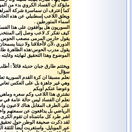
مايؤكد أن الفساد الكروي بدء من ال
كما إعترف ان سماسرة شركة المراهنا
ويعلق اللاعب إسطنبلي عن هذه الحادثة : بأن المباراة لم تنته 3-0 بل 3-1 
اسماء المتورطين .
السوريون هل يوافقون على هذا الفسا
كيف تفكر كـ لاعب وصل إلى المنتخب
يقول حارس المرمى مصعب الحوس معلق
الدوري ،لأن لاأخلاقنا ولا ديننا يسم
يقول مدرب الحوس:هذه الظاهرة طارئة 
الموضوع وهذا التحقيق لنهايته وغايته 
ويختتم طارق جبان حديثه قائلاً : أط
سؤال:
نعلم مسبقا ان كرة القدم السورية تع
وهي غير جاهزة بل على العكس تعاني 
وعوضا عنكم اوبكم
نشتري هذا اللاعب وكم سعره وماهي ح
نعلم ان الفساد ليس حالة عامة في سو
على الطرف المقابل هناك لاعبون واند
الرياضي بل يدافعون عن سمعتهم واخلا
اشر طرد كل مانتمناه ان تقوم الكرى 
لقد ذكرت صحيفة الوطن حول تحقيق تلفز
عبر الموبايل- واستغربت أيضاً للثقة ا