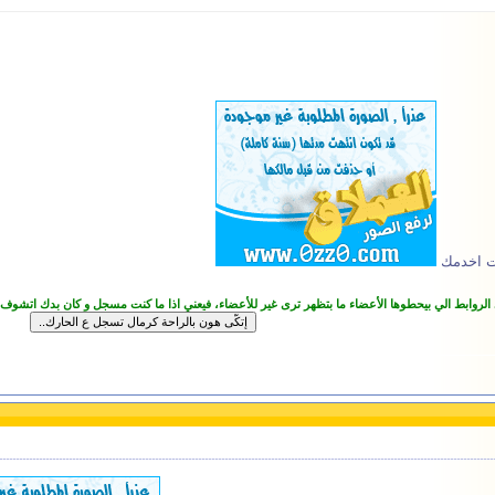
رت اخدمك
 الروابط الي بيحطوها الأعضاء ما بتظهر ترى غير للأعضاء، فيعني اذا ما كنت مسجل و كان بدك اتشوف