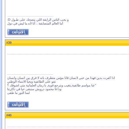
و بحب الناس الرايقة اللي بتضحك على طـول D:
أما العالم المتضايقة .. أنا لأه ما ليش في دول
39
#
اذا كفرت بدين فهذا من حبي لانسان فانا مؤمن متطرف بانه لا فرق بين انسان وانسان
تفو على الطائفية ويحيا الانتماء الوطني
"عنا مواسم طائفية,بتغيب وبترجع قوية, يا زمان العلمانية متى اشوفك ؟
وداعا محمود درويش ستبقى حيا في ذاكرتنا
لسا النور ما طفى
40
#