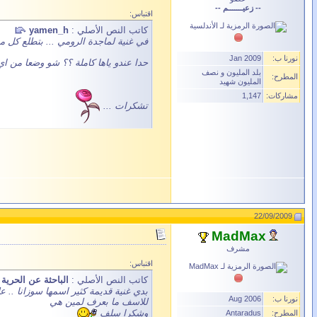
-- زعيـــــــم --
اقتباس:
كاتب النص الأصلي :
yamen_h
في غنية لماجدة الرومي ... بتطلع كل مرة ببرنامج il maestro اسما 
نورنا ب:
Jan 2009
حدا عندو ياها كاملة ؟؟ شو وضعا من اي
بلد المليون و نصف
المطرح:
المليون شهيد
مشاركات:
1,147
تشكرات ...
22/09/2009
MadMax
مشرف
اقتباس:
كاتب النص الأصلي :
الباحثة عن الحرية
بدي غنية قديمة كثير اسمها سوزانا .. 
نورنا ب:
Aug 2006
للاسف ما بعرف لمين هي
وشكرا سلف
المطرح:
Antaradus