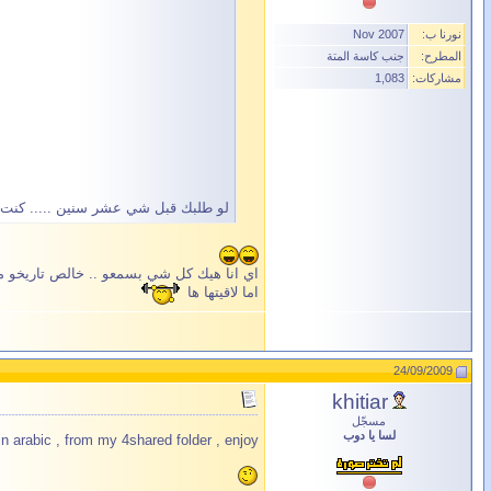
نورنا ب:
Nov 2007
المطرح:
جنب كاسة المتة
مشاركات:
1,083
لو طلبك قبل شي عشر سنين ..... كن
اي انا هيك كل شي بسمعو .. خالص تاريخو
اما لاقيتها ها
24/09/2009
khitiar
مسجّل
لسا يا دوب
 in arabic , from my 4shared folder , enjoy