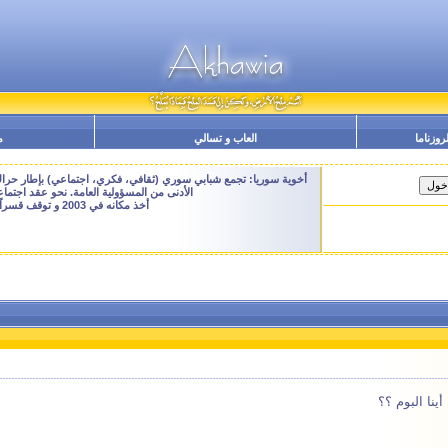
لروزناما
العاب و تسالي
م
أخوية سوريا: تجمع شبابي سوري (ثقافي، فكري، اجتماعي) بإطار حراك م
الأدنى من المسؤولية العامة. نحو عقد اجتم
أخذ مكانه في 2003 و توقف قسراً نهاية 2009 - النسخة الحالية هنا هي ارشيفية للتصفح فقط
نا البوم ؟؟