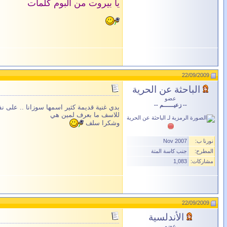
يا بيروت من ألبوم كلمات
22/09/2009
الباحثة عن الحرية
عضو
-- زعيـــــــم --
بدي غنية قديمة كثير اسمها سوزانا .. على ن
للاسف ما بعرف لمين هي
وشكرا سلف
نورنا ب:
Nov 2007
المطرح:
جنب كاسة المتة
مشاركات:
1,083
22/09/2009
الأندلسية
عضو