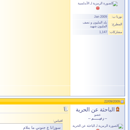
نورنا ب:
Jan 2009
بلد المليون و نصف
المطرح:
المليون شهيد
مشاركات:
1,147
22/09/2009
الباحثة عن الحرية
عضو
-- زعيـــــــم --
اقتباس:
سوزانا ع جنوني ما بنلام