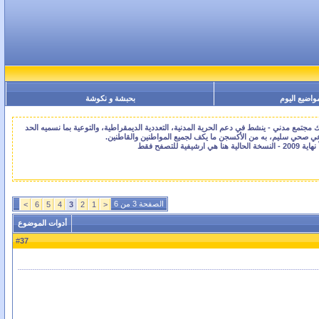
واضيع اليوم
بحبشة و نكوشة
جتمع مدني - ينشط في دعم الحرية المدنية، التعددية الديمقراطية، والتوعية بما نسميه الحد
اعي صحي سليم، به من الأكسجن ما يكف لجميع المواطنين والقاطنين.
الصفحة 3 من 6
>
6
5
4
3
2
1
<
أدوات الموضوع
37
#