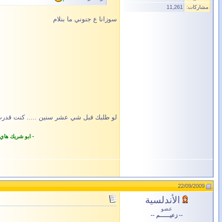
مشاركات:
11,261
سوزانا ع جنوني ما بنلام
لو طلبك قبل شي عشر سنين ..... كنت قد
- ابو شريك هاي
22/09/2009
الأندلسية
عضو
-- زعيـــــــم --