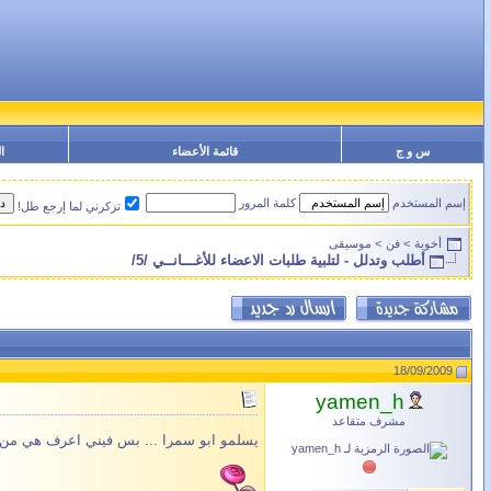
س و ج
قائمة الأعضاء
ا
إسم المستخدم
كلمة المرور
تزكرني لما إرجع طل!
أخوية
>
فن
>
موسيقى
أطلب وتدلل - لتلبية طلبات الاعضاء للأغـــانــي /5/
18/09/2009
yamen_h
مشرف متقاعد
يسلمو ابو سمرا ... بس فيني اعرف هي من أي