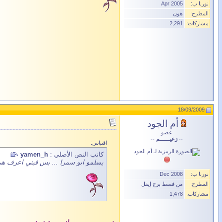
نورنا ب:
Apr 2005
المطرح:
هون
مشاركات:
2,291
18/09/2009
أم الجود
عضو
-- زعيـــــــم --
اقتباس:
كاتب النص الأصلي :
yamen_h
يسلمو ابو سمرا ... بس فيني اعرف هي 
نورنا ب:
Dec 2008
المطرح:
من فسط برج إيفل
مشاركات:
1,478