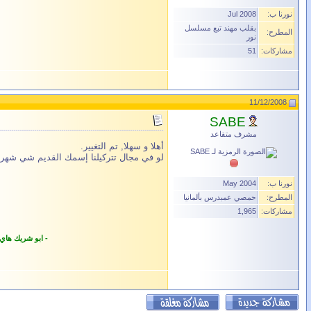
نورنا ب:
Jul 2008
بقلب مهند تبع مسلسل
المطرح:
نور
مشاركات:
51
11/12/2008
SABE
مشرف متقاعد
أهلا و سهلا, تم التغيير.
لو في مجال تتركيلنا إسمك القديم شي شهر 
نورنا ب:
May 2004
المطرح:
حمصي عمبدرس بألمانيا
مشاركات:
1,965
- ابو شريك هاي