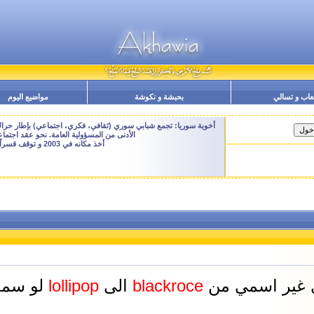
عاب و تسالي
بحبشة و نكوشة
مواضيع اليوم
أخوية سوريا: تجمع شبابي سوري (ثقافي، فكري، اجتماعي) بإطار حراك م
الأدنى من المسؤولية العامة. نحو عقد اجتم
أخذ مكانه في 2003 و توقف قسراً نهاية 2009 - النسخة الحالية هنا هي ارشيفية للتصفح فقط
 غير اسمي من
blackroce
الى
lollipop
لو سمح