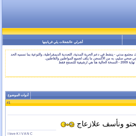
أشرلي عالشغلات يلي قريانينها
جتمع مدني - ينشط في دعم الحرية المدنية، التعددية الديمقراطية، والتوعية بما نسميه الحد
اعي صحي سليم، به من الأكسجن ما يكف لجميع المواطنين والقاطنين.
أدوات الموضوع
1
#
تو ونأسف علازعاج
I love K I V A N C