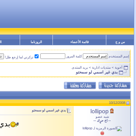
س و ج
قائمة الأعضاء
الروزناما
ال
إسم المستخدم
كلمة المرور
تزكرني لما إرجع طل!
أخوية
>
منتديات ادارية
>
بريد المنتدى
بدي غير اسمي لو سمحتو
10/12/2008
lollipop
بدي غير اسمي لو سمحتو
شبه عضو
-- اخ حرٍك --
بدي