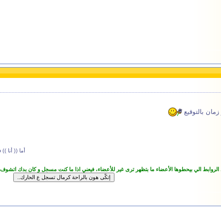
زمان بالتوقيع
أما (( أنا )
 الروابط الي بيحطوها الأعضاء ما بتظهر ترى غير للأعضاء، فيعني اذا ما كنت مسجل و كان بدك اتشوف