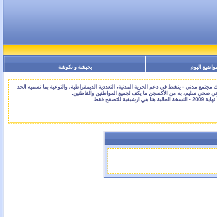
واضيع اليوم
بحبشة و نكوشة
جتمع مدني - ينشط في دعم الحرية المدنية، التعددية الديمقراطية، والتوعية بما نسميه الحد
اعي صحي سليم، به من الأكسجن ما يكف لجميع المواطنين والقاطنين.