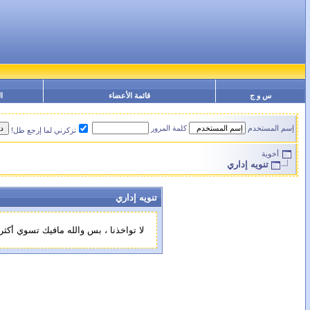
س و ج
قائمة الأعضاء
ا
إسم المستخدم
كلمة المرور
تزكرني لما إرجع طل!
أخوية
تنويه إداري
تنويه إداري
لا تواخذنا ، بس والله مافيك تسوي أكثر من عملية بحبشة واحدة