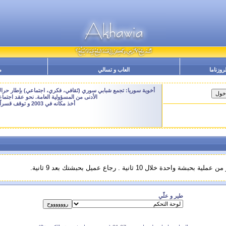
لروزناما
العاب و تسالي
م
أخوية سوريا: تجمع شبابي سوري (ثقافي، فكري، اجتماعي) بإطار حراك م
الأدنى من المسؤولية العامة. نحو عقد اجتم
أخذ مكانه في 2003 و توقف قسراً نهاية 2009 - النسخة الحالية هنا هي ارشيفية للتصفح فقط
 خلال 10 ثانية . رجاع عميل بحبشتك بعد 9 ثانية.
طير و علّي