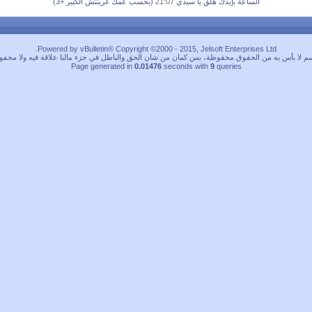
الساعة بإيدك هلق يا سيدي
21:07
(بحسب عمك غرينتش الكبير +3)
Powered by vBulletin® Copyright ©2000 - 2015, Jelsoft Enterprises Ltd.
م لا بأس به من الحقوق محفوظة، بس كمان من شان الحق والباطل في جزء مالنا علاقة فيه ولا محفو
Page generated in
0.01476
seconds with
9
queries