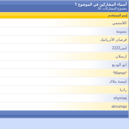
أسماء المشاركين في الموضوع ؟
مجموع المشاركات: 26
إسم المستخدم
اللامنتمي
بسومة
قرصان الأدرياتيك
لبنى2222
ارسلان
ابو الوديع
*Marwa*
لمسة ملاك
راديا
shymaa
almurtaja