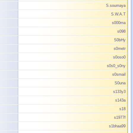
S.soumaya
S.W.A.T
s000ma
s098
S0bHy
s0metr
s0oso0
s0s0_s0ny
s0smail
S0una
s133y3
s143a
s18
s1977f
s1bhaa99