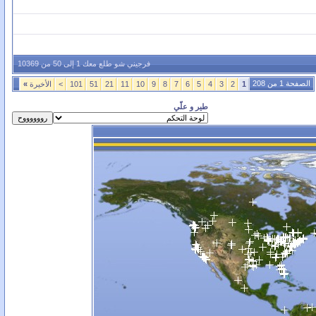
فرجيني شو طلع معك 1 إلى 50 من 10369
الصفحة 1 من 208
1
2
3
4
5
6
7
8
9
10
11
21
51
101
>
الأخيرة
»
طير و علّي