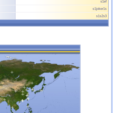
s1ef
s1joker1s
s1s2s3