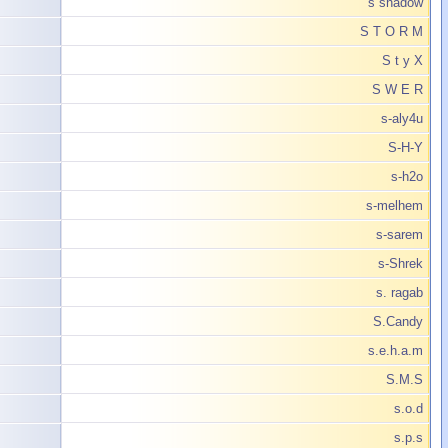
s shadow
S T O R M
S t y X
S W E R
s-aly4u
S-H-Y
s-h2o
s-melhem
s-sarem
s-Shrek
s. ragab
S.Candy
s.e.h.a.m
S.M.S
s.o.d
s.p.s