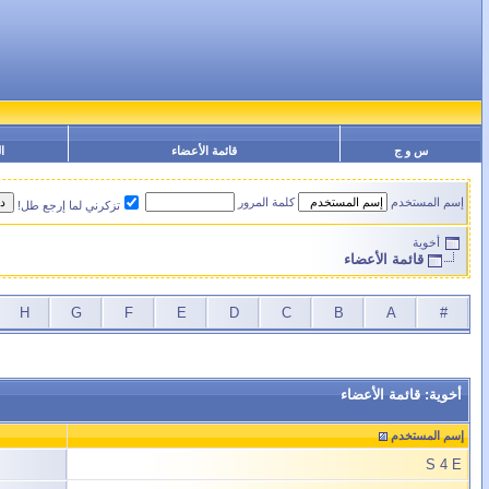
س و ج
قائمة الأعضاء
ا
إسم المستخدم
كلمة المرور
تزكرني لما إرجع طل!
أخوية
قائمة الأعضاء
H
G
F
E
D
C
B
A
#
أخوية: قائمة الأعضاء
إسم المستخدم
S 4 E