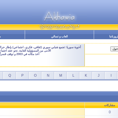
لروزناما
العاب و تسالي
م
أخوية سوريا: تجمع شبابي سوري (ثقافي، فكري، اجتماعي) بإطار حراك م
الأدنى من المسؤولية العامة. نحو عقد اجتم
أخذ مكانه في 2003 و توقف قسراً نهاية 2009 - النسخة الحالية هنا هي ارشيفية للتصفح فقط
Q
P
O
N
M
L
K
J
I
مشاركات
0