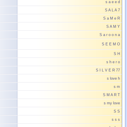
s a e e d
S A L A 7
S a M e R
S A M Y
S a r o o n a
S E E M O
S H
s h e r o
S I L V E R 77
s love h
s m
S M A R T
s my love
S S
s s s