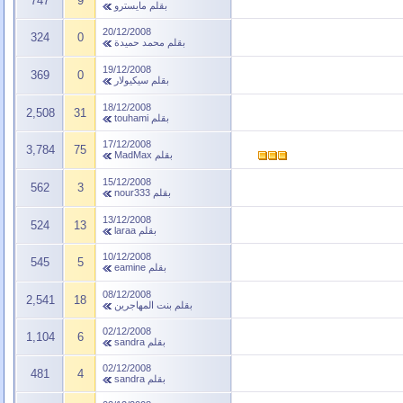
747
9
بقلم
مايسترو
20/12/2008
324
0
بقلم
محمد حميدة
19/12/2008
369
0
بقلم
سيكيولار
18/12/2008
2,508
31
بقلم
touhami
17/12/2008
3,784
75
بقلم
MadMax
15/12/2008
562
3
بقلم
nour333
13/12/2008
524
13
بقلم
laraa
10/12/2008
545
5
بقلم
eamine
08/12/2008
2,541
18
بقلم
بنت المهاجرين
02/12/2008
1,104
6
بقلم
sandra
02/12/2008
481
4
بقلم
sandra