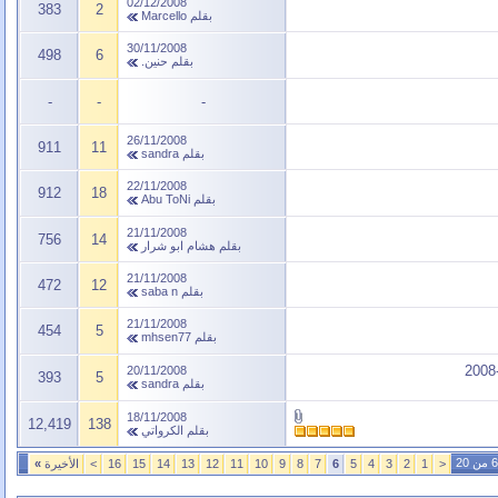
02/12/2008
383
2
بقلم
Marcello
30/11/2008
498
6
بقلم
حنين.
-
-
-
26/11/2008
911
11
بقلم
sandra
22/11/2008
912
18
بقلم
Abu ToNi
21/11/2008
756
14
بقلم
هشام ابو شرار
21/11/2008
472
12
بقلم
saba n
21/11/2008
454
5
بقلم
mhsen77
20/11/2008
393
5
بقلم
sandra
18/11/2008
12,419
138
بقلم
الكرواتي
<
1
2
3
4
5
6
7
8
9
10
11
12
13
14
15
16
>
الأخيرة
»