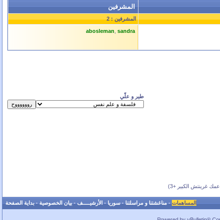
المشرفين
المشرفين : 2
abosleman
,
sandra
طير و علّي
ك غرينتش الكبير +3)
المساهمات
-
مناغشتنا و مراسلتنا
-
سوريا
-
الأرشيـــــف
-
بيان الخصوصية
-
بداية الصفحة
Powered by vBulletin® Copy