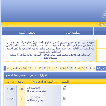
مواضيع اليوم
بحبشة و نكوشة
أخوية سوريا: تجمع شبابي سوري (ثقافي، فكري، اجتماعي) بإطار حراك مجتمع مدني
- ينشط في دعم الحرية المدنية، التعددية الديمقراطية، والتوعية بما نسميه الحد الأدنى
من المسؤولية العامة. نحو عقد اجتماعي صحي سليم، به من الأكسجن ما يكف لجميع
المواطنين والقاطنين.
أخذ مكانه في 2003 و توقف قسراً نهاية 2009 - النسخة الحالية هنا هي ارشيفية
للتصفح فقط
<
1
2
3
4
5
6
7
8
9
10
11
12
13
14
15
16
>
الأخيرة
»
اختيارات القسم
بحث في هذا المنتدى
التقييم
المشاركة الأخيرة
الردود
زيارات
23/12/2009
1,206
68
بقلم
وردة حماة
01/10/2009
1,326
1
بقلم
Reemi