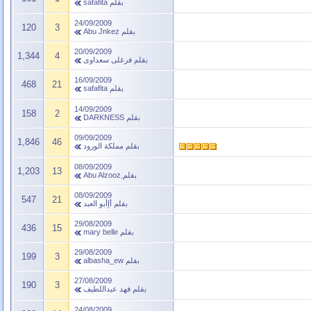
بقلم
safafita
24/09/2009
120
3
بقلم
Abu Jnkez
20/09/2009
1,344
4
بقلم
فرغلى سعداوى
16/09/2009
468
21
بقلم
safafita
14/09/2009
158
2
بقلم
DARKNESS
09/09/2009
1,846
46
بقلم
مملكة الورود
08/09/2009
1,203
13
بقلم
08/09/2009
547
21
بقلم
أإأبو العبد
29/08/2009
436
15
بقلم
mary belle
29/08/2009
199
3
بقلم
albasha_ew
27/08/2009
190
3
بقلم
فهد عبداللطيف
24/08/2009