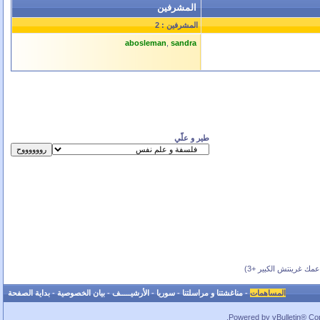
المشرفين
المشرفين : 2
abosleman
,
sandra
طير و علّي
ك غرينتش الكبير +3)
المساهمات
-
مناغشتنا و مراسلتنا
-
سوريا
-
الأرشيـــــف
-
بيان الخصوصية
-
بداية الصفحة
Powered by vBulletin® Copy