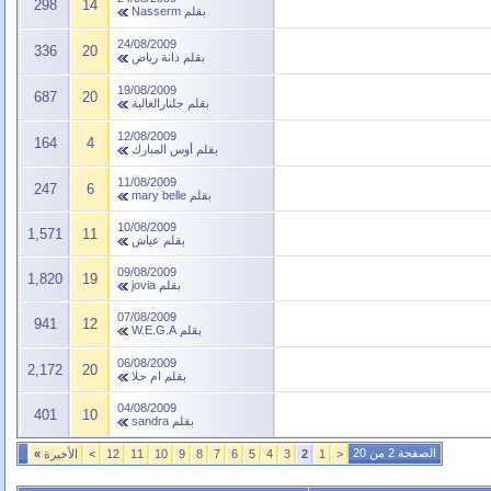
298
14
بقلم
Nasserm
24/08/2009
336
20
بقلم
دانة رياض
19/08/2009
687
20
بقلم
جلنارالغالية
12/08/2009
164
4
بقلم
أوس المبارك
11/08/2009
247
6
بقلم
mary belle
10/08/2009
1,571
11
بقلم
عياش
09/08/2009
1,820
19
بقلم
jovia
07/08/2009
941
12
بقلم
W.E.G.A
06/08/2009
2,172
20
بقلم
ام حلا
04/08/2009
401
10
بقلم
sandra
الصفحة 2 من 20
<
1
2
3
4
5
6
7
8
9
10
11
12
>
الأخيرة
»