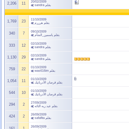
20/02/2009
2,206
11
بقلم
sandra
11/10/2009
1,769
23
بقلم
هرررم
09/10/2009
340
7
بقلم
ياسمين_الشآم
02/10/2009
333
12
بقلم
sandra
02/10/2009
1,130
29
بقلم
sandra
01/10/2009
759
22
بقلم
was616im
01/10/2009
1,054
11
بقلم
قرصان الأدرياتيك
01/10/2009
544
10
بقلم
قرصان الأدرياتيك
27/09/2009
294
2
بقلم
عبد ربه التائه
26/09/2009
424
2
بقلم
safafita
26/09/2009
161
1