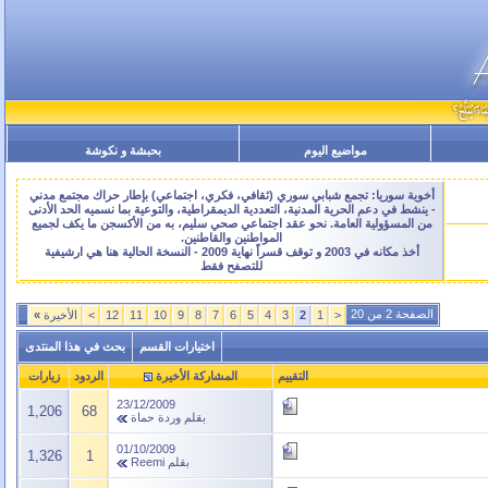
مواضيع اليوم
بحبشة و نكوشة
أخوية سوريا: تجمع شبابي سوري (ثقافي، فكري، اجتماعي) بإطار حراك مجتمع مدني
- ينشط في دعم الحرية المدنية، التعددية الديمقراطية، والتوعية بما نسميه الحد الأدنى
من المسؤولية العامة. نحو عقد اجتماعي صحي سليم، به من الأكسجن ما يكف لجميع
المواطنين والقاطنين.
أخذ مكانه في 2003 و توقف قسراً نهاية 2009 - النسخة الحالية هنا هي ارشيفية
للتصفح فقط
الصفحة 2 من 20
<
1
2
3
4
5
6
7
8
9
10
11
12
>
الأخيرة
»
اختيارات القسم
بحث في هذا المنتدى
التقييم
المشاركة الأخيرة
الردود
زيارات
23/12/2009
1,206
68
بقلم
وردة حماة
01/10/2009
1,326
1
بقلم
Reemi