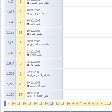
732
1
بقلم
أسير التشرد
10/12/2006
1,417
6
بقلم
ري مي
10/12/2006
804
2
بقلم
نعمة
10/12/2006
1,129
11
بقلم
رفيدة
08/12/2006
647
5
بقلم
حيـاة الشـوق
01/12/2006
930
10
بقلم
Odell
26/11/2006
1,884
5
بقلم
اينار
22/11/2006
1,295
2
بقلم
امرأة من ورق
20/11/2006
2,219
20
بقلم
الأندلسي
18/11/2006
1,119
17
بقلم
KILLER011
البداية
<
3
4
5
6
7
8
9
10
11
12
13
14
15
16
17
18
19
20
>