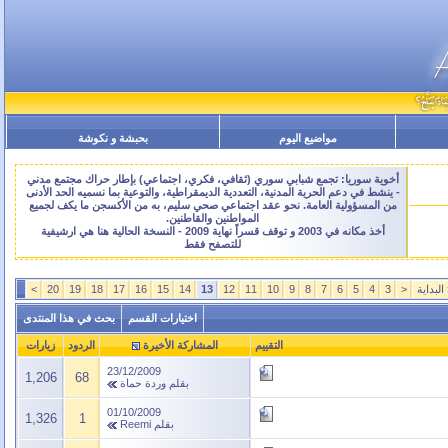
مواضيع اليوم
بحبشة و نكوشة
أخوية سوريا: تجمع شبابي سوري (ثقافي، فكري، اجتماعي) بإطار حراك مجتمع مدني
- ينشط في دعم الحرية المدنية، التعددية الديمقراطية، والتوعية بما نسميه الحد الأدنى
من المسؤولية العامة. نحو عقد اجتماعي صحي سليم، به من الأكسجن ما يكف لجميع
المواطنين والقاطنين.
أخذ مكانه في 2003 و توقف قسراً نهاية 2009 - النسخة الحالية هنا هي ارشيفية
للتصفح فقط
البداية
<
3
4
5
6
7
8
9
10
11
12
13
14
15
16
17
18
19
20
>
اختيارات القسم
بحث في هذا المنتدى
التقييم
المشاركة الأخيرة
الردود
زيارات
23/12/2009
1,206
68
بقلم
وردة حماة
01/10/2009
1,326
1
بقلم
Reemi