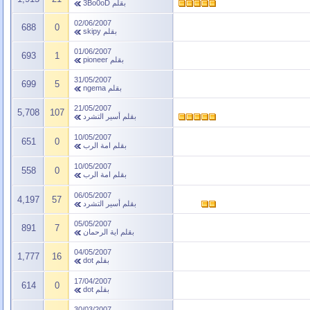
بقلم
3Bo0oD
02/06/2007
688
0
بقلم
skipy
01/06/2007
693
1
بقلم
pioneer
31/05/2007
699
5
بقلم
ngema
21/05/2007
5,708
107
بقلم
أسير التشرد
10/05/2007
651
0
بقلم
امة الرب
10/05/2007
558
0
بقلم
امة الرب
06/05/2007
4,197
57
بقلم
أسير التشرد
05/05/2007
891
7
بقلم
اية الرحمان
04/05/2007
1,777
16
بقلم
dot
17/04/2007
614
0
بقلم
dot
30/03/2007