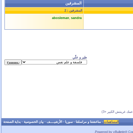
المشرفين
المشرفين : 2
abosleman
,
sandra
طير و علّي
ك غرينتش الكبير +3)
المساهمات
-
مناغشتنا و مراسلتنا
-
سوريا
-
الأرشيـــــف
-
بيان الخصوصية
-
بداية الصفحة
Powered by vBulletin® Copy