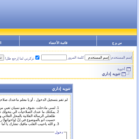
س و ج
قائمة الأعضاء
ا
إسم المستخدم
كلمة المرور
تزكرني لما إرجع طل!
أخوية
تنويه إداري
تنويه إداري
لم تقم بتسجيل الدخول ، أو يا معلم ماعندك صلا
لسى مادخلت ،شوف شو نسيان تعبي من ال
يمكنلك ما عندك الصلاحيات الي بتخولك تم
طلعتلي الرسالة الفلانية بالمحل الفلاني و
حسيت انو بالموضوع في إنّ (واخواتها) را
و الله ياحبيب القلب مافيك تشارك يا أم
دخول