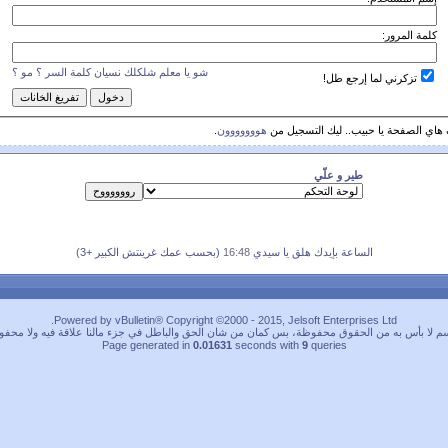
كلمة المرور:
شو يا معلم شلكلك نسيان كلمة السر ؟ مو ؟
تزكرني لما إرجع طل!
 هاي الصفحة يا حبيب.. ليك التسجيل من
هووووووون
.
طير و علّي
الساعة بإيدك هلق يا سيدي
16:48
(بحسب عمك غرينتش الكبير +3)
Powered by vBulletin® Copyright ©2000 - 2015, Jelsoft Enterprises Ltd.
م لا بأس به من الحقوق محفوظة، بس كمان من شان الحق والباطل في جزء مالنا علاقة فيه ولا محفو
Page generated in
0.01631
seconds with
9
queries