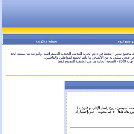
واضيع اليوم
بحبشة و نكوشة
جتمع مدني - ينشط في دعم الحرية المدنية، التعددية الديمقراطية، والتوعية بما نسميه الحد
اعي صحي سليم، به من الأكسجن ما يكف لجميع المواطنين والقاطنين.
غت الموضوع، روح راسل الإدارة و قلون يابا
و هاهاهاها .. لا عم بتخوت .. خيو بإختصار اذا