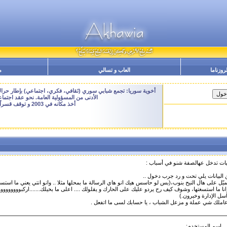
لروزناما
العاب و تسالي
م
أخوية سوريا: تجمع شبابي سوري (ثقافي، فكري، اجتماعي) بإطار حراك م
الأدنى من المسؤولية العامة. نحو عقد اجتم
أخذ مكانه في 2003 و توقف قسراً نهاية 2009 - النسخة الحالية هنا هي ارشيفية للتصفح فقط
حيات تدخل عهالصفة شنو في أسباب :
بيانات يلي تحت و رد جرب دخول ..
يّل على هال النيح بنوب،(بس لو حاسس هيك انو هاي الرسالة ما بمحلها مثلا .. وانو انتي يعني ما استس
انا ما استسغتها، وشوف كيف رح يردو عليك على الحارك و يقلولك .... اعلى ما بخيلك.......اركبوووووووووو
سل الإدارة وخبرون.)
ا عاملك شي عملة و مزعل الشباب ، يا حسابك لسى ما اتفعل .
إسم المستخدم: