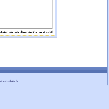
الإدارة شايفة انو لازمك اتسجل لحتى تقدر اتشوف
ما بخفيك.. في قس